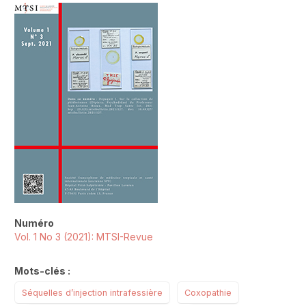
##plugins.themes.novelty.article.sideb
Numéro
Vol. 1 No 3 (2021): MTSI-Revue
Mots-clés :
Séquelles d’injection intrafessière
Coxopathie