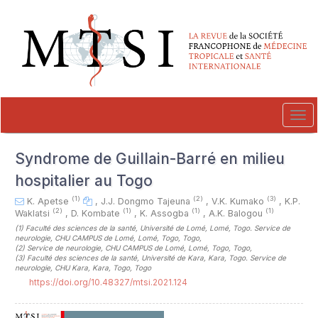
##plugins.themes.novelty.accessible_menu.label##
##plugins.themes.novelty.accessible_menu.main_navigation##
##plugins.themes.novelty.accessible_menu.main_content##
##plugins.themes.novelty.accessible_menu.sidebar##
Tog
navi
Syndrome de Guillain-Barré en milieu
hospitalier au Togo
(1)
(2)
(3)
K. Apetse
,
J.J. Dongmo Tajeuna
,
V.K. Kumako
,
K.P.
(2)
(1)
(1)
(1)
Waklatsi
,
D. Kombate
,
K. Assogba
,
A.K. Balogou
(1)
Faculté des sciences de la santé, Université de Lomé, Lomé, Togo. Service de
neurologie, CHU CAMPUS de Lomé, Lomé, Togo, Togo
,
(2)
Service de neurologie, CHU CAMPUS de Lomé, Lomé, Togo, Togo
,
(3)
Faculté des sciences de la santé, Université de Kara, Kara, Togo. Service de
neurologie, CHU Kara, Kara, Togo, Togo
https://doi.org/10.48327/mtsi.2021.124