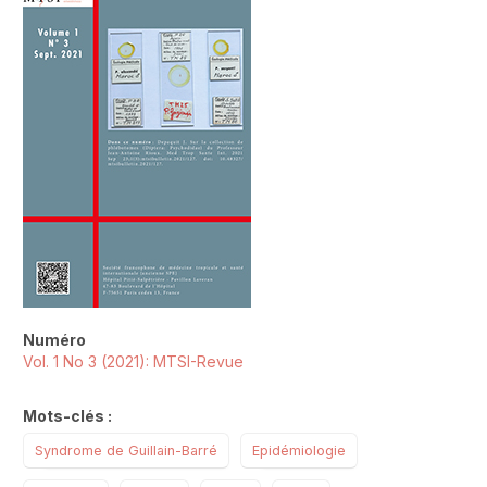
##plugins.themes.novelty.article.sideb
Numéro
Vol. 1 No 3 (2021): MTSI-Revue
Mots-clés :
Syndrome de Guillain-Barré
Epidémiologie