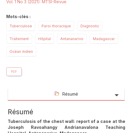
Vol. 1 No 3 (2021): MTSI-Revue
Mots-clés :
Tuberculose
Paroi thoracique
Diagnostic
Traitement
Hôpital
Antananarivo
Madagascar
Océan Indien
PDF
Résumé
Résumé
Tuberculosis of the chest wall: report of a case at the
Joseph Ravoahangy Andrianavalona Teaching