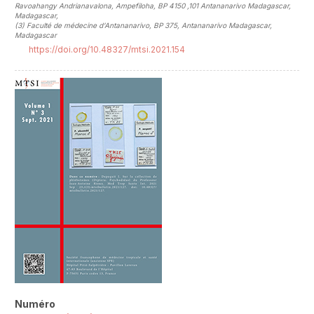
Ravoahangy Andrianavalona, Ampefiloha, BP 4150 ,101 Antananarivo Madagascar,
Madagascar
,
(3)
Faculté de médecine d’Antananarivo, BP 375, Antananarivo Madagascar,
Madagascar
https://doi.org/10.48327/mtsi.2021.154
##plugins.themes.novelty.article.sideb
Numéro