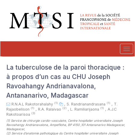
##plugins.themes.novelty.accessible_menu.label##
##plugins.themes.novelty.accessible_menu.main_navigation##
##plugins.themes.novelty.accessible_menu.main_content##
##plugins.themes.novelty.accessible_menu.sidebar##
Tog
navi
La tuberculose de la paroi thoracique :
à propos d’un cas au CHU Joseph
Ravoahangy Andrianavalona,
Antananarivo, Madagascar
(1)
(1)
R.N.A.L Rakotorahalahy
,
S. Randrianandrasana
,
T.
(1)
(2)
(1)
Rajaobelison
,
R.A. Ralaivao
,
L. Ramiliarijaona
,
A.J.C
(3)
Rakotoarisoa
(1)
Service de chirurgie cardio-vasculaire, Centre hospitalier universitaire Joseph
Ravoahangy Andrianavalona, Ampefiloha, BP 4150 ,101 Antananarivo Madagascar,
Madagascar
,
(2)
Service d’anatomie pathologique du Centre hospitalier universitaire Joseph