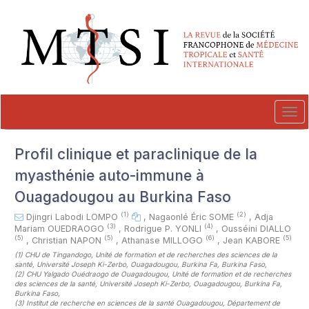
##plugins.themes.novelty.accessible_menu.label##
##plugins.themes.novelty.accessible_menu.main_navigation##
##plugins.themes.novelty.accessible_menu.main_content##
##plugins.themes.novelty.accessible_menu.sidebar##
Tog
navi
Profil clinique et paraclinique de la
myasthénie auto-immune à
Ouagadougou au Burkina Faso
(1)
(2)
Djingri Labodi LOMPO
,
Nagaonlé Éric SOME
,
Adja
(3)
(4)
Mariam OUEDRAOGO
,
Rodrigue P. YONLI
,
Ousséini DIALLO
(5)
(5)
(6)
(5)
,
Christian NAPON
,
Athanase MILLOGO
,
Jean KABORE
(1)
CHU de Tingandogo, Unité de formation et de recherches des sciences de la
santé, Université Joseph Ki-Zerbo, Ouagadougou, Burkina Fa, Burkina Faso
,
(2)
CHU Yalgado Ouédraogo de Ouagadougou, Unité de formation et de recherches
des sciences de la santé, Université Joseph Ki-Zerbo, Ouagadougou, Burkina Fa,
Burkina Faso
,
(3)
Institut de recherche en sciences de la santé Ouagadougou, Département de