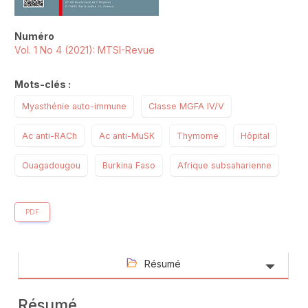
Numéro
Vol. 1 No 4 (2021): MTSI-Revue
Mots-clés :
Myasthénie auto-immune
Classe MGFA IV/V
Ac anti-RACh
Ac anti-MuSK
Thymome
Hôpital
Ouagadougou
Burkina Faso
Afrique subsaharienne
PDF
Résumé
Résumé