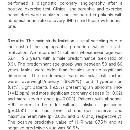
performed a diagnostic coronary angiography after a
positive exercise test. Clinical, angiographic and exercise
parameters were analyzed and compared in patients with
abnormal heart rate recovery (HRR) and those with normal
one.
Results
. The main study limitation is small sampling due to
the cost of the angiographic procedure which limits its
realization. We recorded 41 subjects whose mean age was
53.4 ± 9.6 years with a male predominance (sex ratio of
3.6). The predominant age group was between 50 and 60
years. Males were older than females with no significant
difference. The predominant cardiovascular risk factors
were overweight/obesity (68.29%) and hypertension
(61%). Eight patients (19.5%) presenting an abnormal HRR
(<=12 bpm) had more significant coronary disease (p=0.02)
and more severe ones (p=0.003). Patients with abnormal
HRR tended to be older without statistical significance
(p=0.081), and had lower chronotropic reserve and
maximum heart rate (p=0.008 and p=0.042, respectively).
The positive predictive value of HHR was 87.5% and its
negative predictive value was 60.6%.