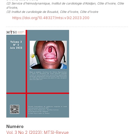
(2)
Service d’hémodynamique, Institut de cardiologie d’Abidjan, Côte d’Ivoire, Côte
d'Ivoire
,
(3)
Institut de cardiologie de Bouaké, Côte d’Ivoire, Côte d'Ivoire
https://doi.org/10.48327/mtsi.v3i2.2023.200
##plugins.themes.novelty.article.sideb
Numéro
Vol. 3 No 2 (2023): MTSI-Revue