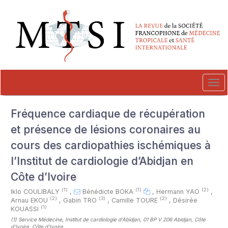
##plugins.themes.novelty.accessible_menu.label##
##plugins.themes.novelty.accessible_menu.main_navigation##
##plugins.themes.novelty.accessible_menu.main_content##
##plugins.themes.novelty.accessible_menu.sidebar##
Tog
navi
Fréquence cardiaque de récupération
et présence de lésions coronaires au
cours des cardiopathies ischémiques à
l’Institut de cardiologie d’Abidjan en
Côte d’Ivoire
(1)
(1)
(2)
Iklo COULIBALY
,
Bénédicte BOKA
,
Hermann YAO
,
(2)
(3)
(2)
Arnau EKOU
,
Gabin TRO
,
Camille TOURE
,
Désirée
(1)
KOUASSI
(1)
Service Médecine, Institut de cardiologie d’Abidjan, 01 BP V 206 Abidjan, Côte
d’Ivoire, Côte d'Ivoire
,