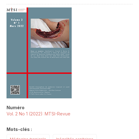
##plugins.themes.novelty.article.sideb
Numéro
Vol. 2 No 1 (2022): MTSI-Revue
Mots-clés :