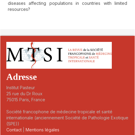
diseases affecting populations in countries with limited
resources?
##plugins.themes.novelty.article.detai
Adresse
Institut Pasteur
25 rue du Dr Roux
75015 Paris, France
Société francophone de médecine tropicale et santé
internationale (anciennement Société de Pathologie Exotique
(SPE))
Contact
|
Mentions légales