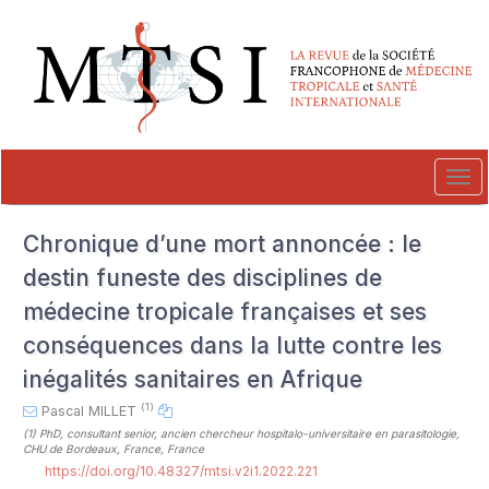
##plugins.themes.novelty.accessible_menu.label##
##plugins.themes.novelty.accessible_menu.main_navigation##
##plugins.themes.novelty.accessible_menu.main_content##
##plugins.themes.novelty.accessible_menu.sidebar##
Tog
navi
Chronique d’une mort annoncée : le
destin funeste des disciplines de
médecine tropicale françaises et ses
conséquences dans la lutte contre les
inégalités sanitaires en Afrique
(1)
Pascal MILLET
(1)
PhD, consultant senior, ancien chercheur hospitalo-universitaire en parasitologie,
CHU de Bordeaux, France, France
https://doi.org/10.48327/mtsi.v2i1.2022.221