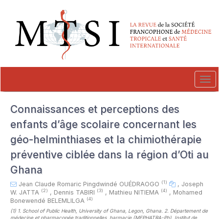
##plugins.themes.novelty.accessible_menu.label##
##plugins.themes.novelty.accessible_menu.main_navigation##
##plugins.themes.novelty.accessible_menu.main_content##
##plugins.themes.novelty.accessible_menu.sidebar##
Tog
navi
Connaissances et perceptions des
enfants d’âge scolaire concernant les
géo-helminthiases et la chimiothérapie
préventive ciblée dans la région d’Oti au
Ghana
(1)
Jean Claude Romaric Pingdwindé OUÉDRAOGO
,
Joseph
(2)
(3)
(4)
W. JATTA
,
Dennis TABIRI
,
Mathieu NITIEMA
,
Mohamed
(4)
Bonewendé BELEMLILGA
(1)
1. School of Public Health, University of Ghana, Legon, Ghana. 2. Département de
médecine et pharmacopée traditionnelles, harmacie (MEPHATRA-Ph), Institut de