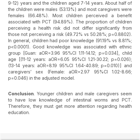
9-12) years and the children aged 7-14 years. About half of
the children were males (53.13%) and most caregivers were
females (66.48%). Most children perceived a benefit
associated with PCT (94.89%). The proportion of children
perceiving a health risk did not differ significantly from
those not perceiving a risk (49.72% vs 50.28%; p=0.8802).
In general, children had poor knowledge (91.19% vs 8.81%;
p<0.0001). Good knowledge was associated with ethnic
group [Guan: aOR=3.96 95%CI 1.11-14.12; p=0.034], child
age [(11-12 years: aOR=6.05 95%CI 1.21-30.22; p=0.026);
(13-14 years: aOR=8.19 95%CI 1.64-40.89; p=0.010)] and
caregivers’ sex (Female: aOR=2.97 95%CI 1.02-8.66;
p=0.046) in the adjusted model.
Conclusion
. Younger children and male caregivers seem
to have low knowledge of intestinal worms and PCT.
Therefore, they must get more attention regarding health
education.
##plugins.themes.novelty.article.detai