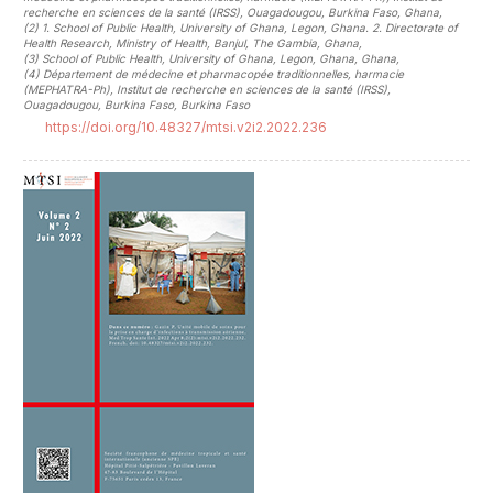
recherche en sciences de la santé (IRSS), Ouagadougou, Burkina Faso, Ghana
,
(2)
1. School of Public Health, University of Ghana, Legon, Ghana. 2. Directorate of
Health Research, Ministry of Health, Banjul, The Gambia, Ghana
,
(3)
School of Public Health, University of Ghana, Legon, Ghana, Ghana
,
(4)
Département de médecine et pharmacopée traditionnelles, harmacie
(MEPHATRA-Ph), Institut de recherche en sciences de la santé (IRSS),
Ouagadougou, Burkina Faso, Burkina Faso
https://doi.org/10.48327/mtsi.v2i2.2022.236
##plugins.themes.novelty.article.sideb