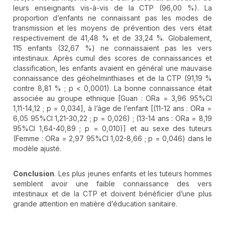
leurs enseignants vis-à-vis de la CTP (96,00 %). La
proportion d’enfants ne connaissant pas les modes de
transmission et les moyens de prévention des vers était
respectivement de 41,48 % et de 33,24 %. Globalement,
115 enfants (32,67 %) ne connaissaient pas les vers
intestinaux. Après cumul des scores de connaissances et
classification, les enfants avaient en général une mauvaise
connaissance des géohelminthiases et de la CTP (91,19 %
contre 8,81 % ; p < 0,0001). La bonne connaissance était
associée au groupe ethnique [Guan : ORa = 3,96 95%CI
1,11-14,12 ; p = 0,034], à l’âge de l’enfant [(11-12 ans : ORa =
6,05 95%CI 1,21-30,22 ; p = 0,026) ; (13-14 ans : ORa = 8,19
95%CI 1,64-40,89 ; p = 0,010)] et au sexe des tuteurs
(Femme : ORa = 2,97 95%CI 1,02-8,66 ; p = 0,046) dans le
modèle ajusté.
Conclusion
. Les plus jeunes enfants et les tuteurs hommes
semblent avoir une faible connaissance des vers
intestinaux et de la CTP et doivent bénéficier d’une plus
grande attention en matière d’éducation sanitaire.