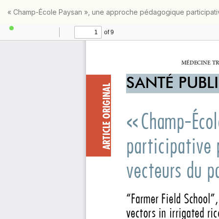
Retourner
« Champ-École Paysan », une approche pédagogique participative p
aux
informations
sur
l'article