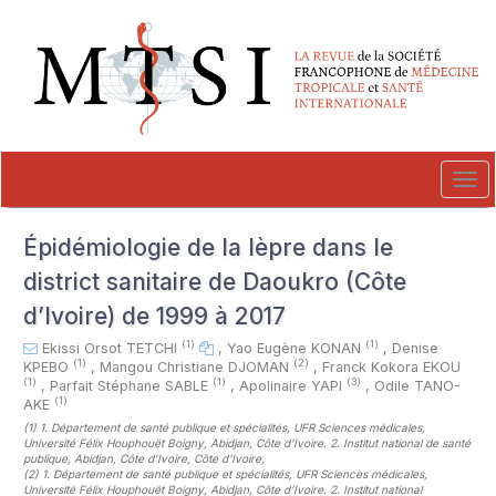
##plugins.themes.novelty.accessible_menu.label##
##plugins.themes.novelty.accessible_menu.main_navigation##
##plugins.themes.novelty.accessible_menu.main_content##
##plugins.themes.novelty.accessible_menu.sidebar##
Tog
navi
Épidémiologie de la lèpre dans le
district sanitaire de Daoukro (Côte
d’Ivoire) de 1999 à 2017
(1)
(1)
Ekissi Orsot TETCHI
,
Yao Eugène KONAN
,
Denise
(1)
(2)
KPEBO
,
Mangou Christiane DJOMAN
,
Franck Kokora EKOU
(1)
(1)
(3)
,
Parfait Stéphane SABLE
,
Apolinaire YAPI
,
Odile TANO-
(1)
AKE
(1)
1. Département de santé publique et spécialités, UFR Sciences médicales,
Université Félix Houphouët Boigny, Abidjan, Côte d’Ivoire. 2. Institut national de santé
publique, Abidjan, Côte d’Ivoire, Côte d'Ivoire
,
(2)
1. Département de santé publique et spécialités, UFR Sciences médicales,
Université Félix Houphouët Boigny, Abidjan, Côte d’Ivoire. 2. Institut national