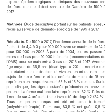
aspects épidémiologiques et cliniques des nouveaux cas
de lèpre dans le district sanitaire de Daoukro de 1999 à
2017.
Méthode
. Étude descriptive portant sur les patients lépreux
reçus au service de dermato-léprologie de 1999 à 2017.
Résultats
. De 1999 à 2017, l’incidence annuelle de la lèpre
fluctuait de 4,4 à 0 pour 100 000 avec un maximum de 14,2
pour 100 000 en 2003. À partir de 2004, elle est passée à
moins de 1 cas pour 10 000 habitants (recommandations de
l’OMS) pour se maintenir à 0 cas en 2016 et 2017. Avec un
âge moyen de 36,8 ans (écart type = 20), la majorité des
cas étaient sans instruction et vivaient en milieu rural. Les
sujets de sexe féminin et les enfants de moins de 15 ans
représentaient respectivement 53 % et 16 % des cas. Sur le
plan clinique, les signes cutanés prédominaient chez les
patients. La forme multibacillaire représentait 82 %. Près de
1 malade sur 4 présentait une invalidité de degré 2 (24 %).
Tous les patients reçus ont été mis sous traitement
(polychimiothérapie). Parmi eux, 83,8 % ont guéri, 0,5 %
étaient non guéris. Par ailleurs, les modalités évolutives