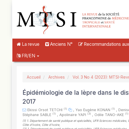
##plugins.themes.novelty.accessible_menu.label##
##plugins.themes.novelty.accessible_menu.main_navigation##
##plugins.themes.novelty.accessible_menu.main_content##
##plugins.themes.novelty.accessible_menu.sidebar##
La revue
Anciens N°
Recommandations aux a
FR/EN
Accueil
Archives
Vol. 3 No 4 (2023): MTSI-Rev
Épidémiologie de la lèpre dans le dis
2017
(1)
(1)
Ekissi Orsot TETCHI
,
Yao Eugène KONAN
,
Deni
(1)
(3)
(1)
Stéphane SABLE
,
Apolinaire YAPI
,
Odile TANO-AKE
(1)
1. Département de santé publique et spécialités, UFR Sciences médicales, Un
Côte d’Ivoire, Côte d'Ivoire
,
(2)
1. Département de santé publique et spécialités, UFR Sciences médicales, Un