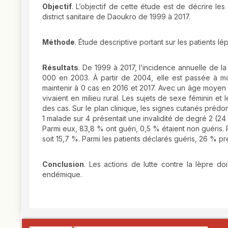
Objectif
. L’objectif de cette étude est de décrire l
district sanitaire de Daoukro de 1999 à 2017.
Méthode
. Étude descriptive portant sur les patients 
Résultats
. De 1999 à 2017, l’incidence annuelle de 
000 en 2003. À partir de 2004, elle est passée à m
maintenir à 0 cas en 2016 et 2017. Avec un âge moyen d
vivaient en milieu rural. Les sujets de sexe féminin e
des cas. Sur le plan clinique, les signes cutanés prédom
1 malade sur 4 présentait une invalidité de degré 2 (24
Parmi eux, 83,8 % ont guéri, 0,5 % étaient non guéris. P
soit 15,7 %. Parmi les patients déclarés guéris, 26 % p
Conclusion
. Les actions de lutte contre la lèpre d
endémique.
##plugins.themes.novelty.article.