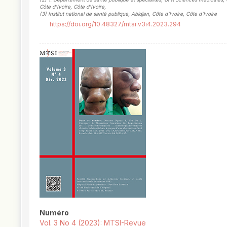
Côte d’Ivoire, Côte d'Ivoire
,
(3)
Institut national de santé publique, Abidjan, Côte d’Ivoire, Côte d'Ivoire
https://doi.org/10.48327/mtsi.v3i4.2023.294
##plugins.themes.novelty.article.
Numéro
Vol. 3 No 4 (2023): MTSI-Revue