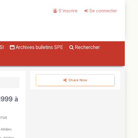
S'inscrire
Se connecter
SI
Archives bulletins SPE
Rechercher
Share Now
1999 à
rfait
 Abidjan,
e, Abidjan,