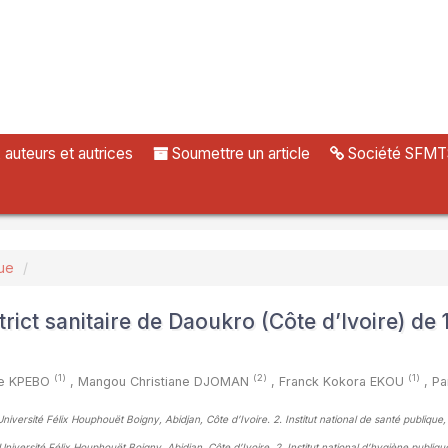
uteurs et autrices
Soumettre un article
Société SFMT
ue
trict sanitaire de Daoukro (Côte d’Ivoire) de 
(1)
(2)
(1)
se KPEBO
,
Mangou Christiane DJOMAN
,
Franck Kokora EKOU
,
Pa
iversité Félix Houphouët Boigny, Abidjan, Côte d’Ivoire. 2. Institut national de santé publique,
iversité Félix Houphouët Boigny, Abidjan, Côte d’Ivoire. 2. Institut national d’hygiène publiqu