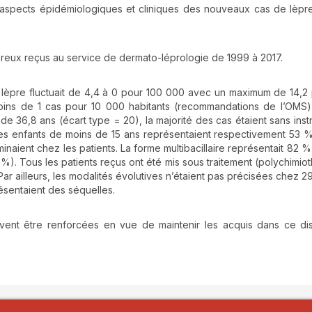
es aspects épidémiologiques et cliniques des nouveaux cas de lèpr
lépreux reçus au service de dermato-léprologie de 1999 à 2017.
la lèpre fluctuait de 4,4 à 0 pour 100 000 avec un maximum de 14,2
oins de 1 cas pour 10 000 habitants (recommandations de l’OMS)
e 36,8 ans (écart type = 20), la majorité des cas étaient sans instr
t les enfants de moins de 15 ans représentaient respectivement 53 
inaient chez les patients. La forme multibacillaire représentait 82 %
 %). Tous les patients reçus ont été mis sous traitement (polychimiot
ar ailleurs, les modalités évolutives n’étaient pas précisées chez 29
résentaient des séquelles.
oivent être renforcées en vue de maintenir les acquis dans ce dis
details##