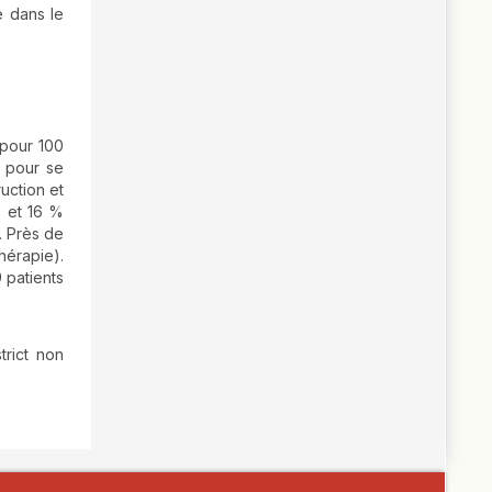
e dans le
 pour 100
 pour se
uction et
% et 16 %
. Près de
hérapie).
 patients
trict non