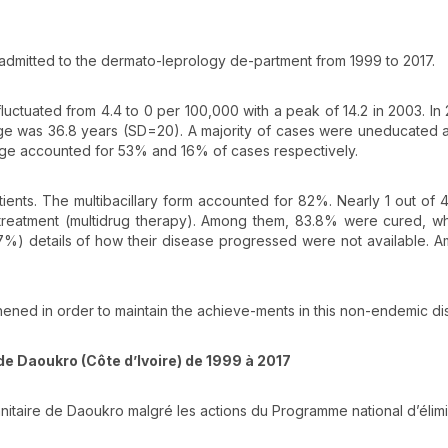
s admitted to the dermato-leprology de-partment from 1999 to 2017.
fluctuated from 4.4 to 0 per 100,000 with a peak of 14.2 in 2003. In
e was 36.8 years (SD=20). A majority of cases were uneducated a
 age accounted for 53% and 16% of cases respectively.
tients. The multibacillary form accounted for 82%. Nearly 1 out of 4
d treatment (multidrug therapy). Among them, 83.8% were cured, w
5.7%) details of how their disease progressed were not available. 
thened in order to maintain the achieve-ments in this non-endemic dist
 de Daoukro (Côte d’Ivoire) de 1999 à 2017
 sanitaire de Daoukro malgré les actions du Programme national d’élimi