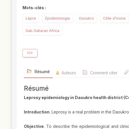
Mots-clés :
Lèpre
Épidémiologie
Daoukro
Côte d’Ivoire
Sub-Saharan Africa
PDF
Résumé
Auteurs
Comment citer
Résumé
Leprosy epidemiology in Daoukro health district (Cô
Introduction
. Leprosy is a real problem in the Daoukro 
Objective
. To describe the epidemiological and clini