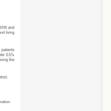
 2016 and
nd living
 patients
hile 0.5%
Among the
rict.
nation.