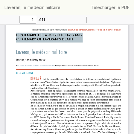
Retourner
Télécharger
Laveran, le médecin militaire
Télécharger le PDF
aux
informations
sur
l'article