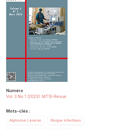
##plugins.themes.novelty.article.sideb
Numéro
Vol. 3 No 1 (2023): MTSI-Revue
Mots-clés :
Alphonse Laveran
Risque infectieux