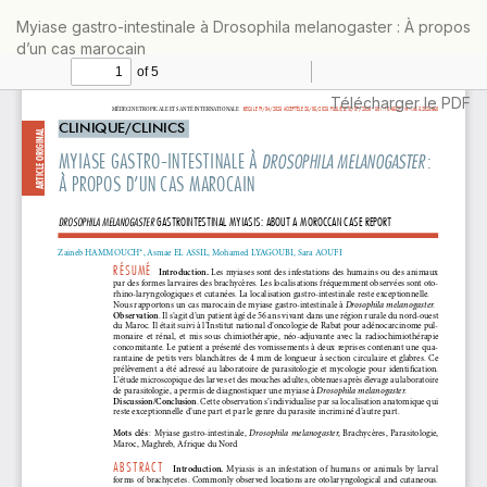
Retourner
Myiase gastro-intestinale à Drosophila melanogaster : À propos
aux
d’un cas marocain
informations
sur
l'article
Télécharger
Télécharger le PDF