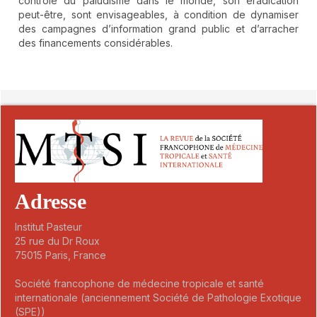
contrôle du paludisme dans le monde, son éradication
peut-être, sont envisageables, à condition de dynamiser
des campagnes d’information grand public et d’arracher
des financements considérables.
##plugins.themes.novelty.article.detai
Adresse
Institut Pasteur
25 rue du Dr Roux
75015 Paris, France
Société francophone de médecine tropicale et santé
internationale (anciennement Société de Pathologie Exotique
(SPE))