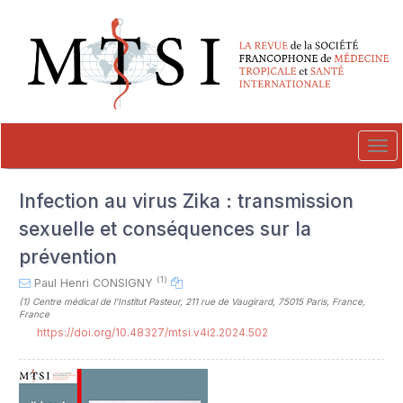
##plugins.themes.novelty.accessible_menu.label##
##plugins.themes.novelty.accessible_menu.main_navigation##
##plugins.themes.novelty.accessible_menu.main_content##
##plugins.themes.novelty.accessible_menu.sidebar##
Tog
navi
Infection au virus Zika : transmission
sexuelle et conséquences sur la
prévention
(1)
Paul Henri CONSIGNY
(1)
Centre médical de l’Institut Pasteur, 211 rue de Vaugirard, 75015 Paris, France,
France
https://doi.org/10.48327/mtsi.v4i2.2024.502
##plugins.themes.novelty.article.sideb