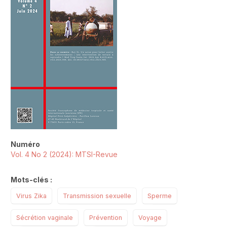
Numéro
Vol. 4 No 2 (2024): MTSI-Revue
Mots-clés :
Virus Zika
Transmission sexuelle
Sperme
Sécrétion vaginale
Prévention
Voyage