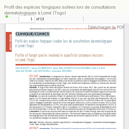
Retourner
Profil des espèces fongiques isolées lors de consultations
aux
dermatologiques à Lomé (Togo)
informations
sur
l'article
Télécharger
Télécharger le PDF