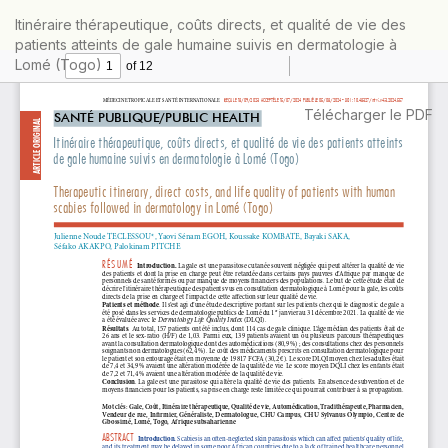
Retourner
Itinéraire thérapeutique, coûts directs, et qualité de vie des
aux
patients atteints de gale humaine suivis en dermatologie à
informations
Lomé (Togo)
sur
l'article
Télécharger
Télécharger le PDF