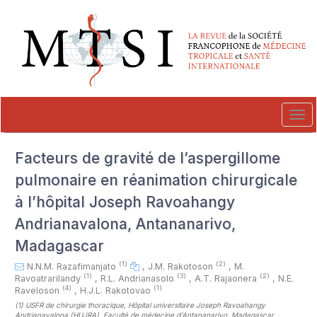
##plugins.themes.novelty.accessible_menu.label##
##plugins.themes.novelty.accessible_menu.main_navigation##
##plugins.themes.novelty.accessible_menu.main_content##
##plugins.themes.novelty.accessible_menu.sidebar##
Tog
navi
Facteurs de gravité de l’aspergillome
pulmonaire en réanimation chirurgicale
à l’hôpital Joseph Ravoahangy
Andrianavalona, Antananarivo,
Madagascar
(1)
(2)
N.N.M. Razafimanjato
,
J.M. Rakotoson
,
M.
(1)
(3)
(2)
Ravoatrarilandy
,
R.L. Andrianasolo
,
A.T. Rajaonera
,
N.E.
(4)
(1)
Raveloson
,
H.J.L. Rakotovao
(1)
USFR de chirurgie thoracique, Hôpital universitaire Joseph Ravoahangy
Andrianavalona (HUJRA), Faculté de médecine d’Antananarivo, Madagascar,