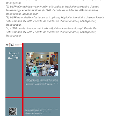
Madagascar
,
(2)
USFR d’anesthésie-réanimation chirurgicale, Hôpital universitaire Joseph
Ravoahangy Andrianavalona (HJRA). Faculté de médecine d’Antananarivo,
Madagascar, Madagascar
,
(3)
USFR de maladie infectieuse et tropicale, Hôpital universitaire Joseph Raseta
Befelatanana (HJRB). Faculté de médecine d’Antananarivo, Madagascar,
Madagascar
,
(4)
USFR de réanimation médicale, Hôpital universitaire Joseph Raseta De
Befelatanana (HJRB). Faculté de médecine d’Antananarivo, Madagascar,
Madagascar
##plugins.themes.novelty.article.sideb