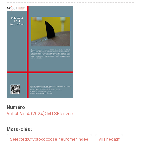
##plugins.themes.novelty.article.sideb
Numéro
Vol. 4 No 4 (2024): MTSI-Revue
Mots-clés :
Selected:Cryptococcose neuroméningée
VIH négatif