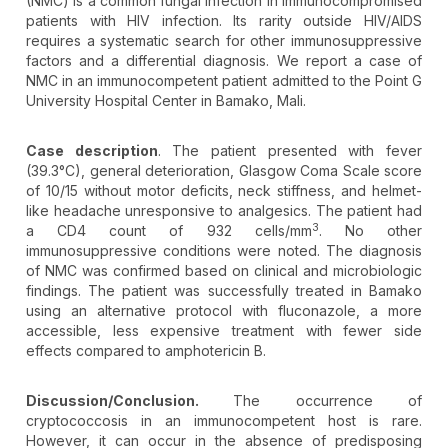
(NMC) is a common fungal infection in immunocompromised
patients with HIV infection. Its rarity outside HIV/AIDS
requires a systematic search for other immunosuppressive
factors and a differential diagnosis. We report a case of
NMC in an immunocompetent patient admitted to the Point G
University Hospital Center in Bamako, Mali.
Case description
. The patient presented with fever
(39.3°C), general deterioration, Glasgow Coma Scale score
of 10/15 without motor deficits, neck stiffness, and helmet-
like headache unresponsive to analgesics. The patient had
3
a CD4 count of 932 cells/mm
. No other
immunosuppressive conditions were noted. The diagnosis
of NMC was confirmed based on clinical and microbiologic
findings. The patient was successfully treated in Bamako
using an alternative protocol with fluconazole, a more
accessible, less expensive treatment with fewer side
effects compared to amphotericin B.
Discussion/Conclusion.
The occurrence of
cryptococcosis in an immunocompetent host is rare.
However, it can occur in the absence of predisposing