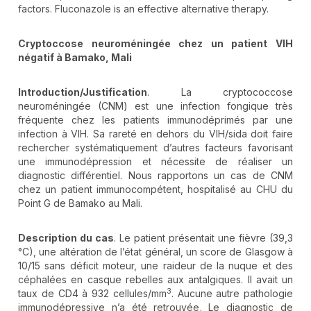
factors. Fluconazole is an effective alternative therapy.
Cryptoccose neuroméningée chez un patient VIH
négatif à Bamako, Mali
Introduction/Justification
. La cryptococcose
neuroméningée (CNM) est une infection fongique très
fréquente chez les patients immunodéprimés par une
infection à VIH. Sa rareté en dehors du VIH/sida doit faire
rechercher systématiquement d’autres facteurs favorisant
une immunodépression et nécessite de réaliser un
diagnostic différentiel. Nous rapportons un cas de CNM
chez un patient immunocompétent, hospitalisé au CHU du
Point G de Bamako au Mali.
Description du cas
. Le patient présentait une fièvre (39,3
°C), une altération de l’état général, un score de Glasgow à
10/15 sans déficit moteur, une raideur de la nuque et des
céphalées en casque rebelles aux antalgiques. Il avait un
3
taux de CD4 à 932 cellules/mm
. Aucune autre pathologie
immunodépressive n’a été retrouvée. Le diagnostic de