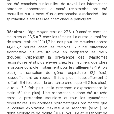
ont été examinés sur leur lieu de travail. Les informations
obtenues concernant la santé respiratoire ont été
recueillies sur la base d’un questionnaire standardisé. Une
spirométrie a été réalisée chez chaque participant.
Résultats
. L’âge moyen était de 27,6 ± 9 années chez les
meuniers et 28,5 ± 7 chez les témoins. La durée journalière
de travail était de 12,1±1,7 heures pour les meuniers contre
14,4±6,2 heures chez les témoins. Aucune différence
significative n’a été trouvée en comparant les deux
groupes. Cependant la prévalence des symptômes
respiratoires était plus élevée chez les meuniers que chez
le groupe contrôle, notamment pour les sifflements (1,9 fois
plus), la sensation de gêne respiratoire (2,1 fois),
l’essoufflement au repos (6 fois plus), l’essoufflement à
l’effort (6,4 fois plus), la bronchite chronique (6,2 fois plus),
la toux (5,3 fois plus) et la présence d’expectorations le
matin (5,1 fois plus). Une association a donc été trouvée
entre la profession meunière et tous les symptômes
respiratoires. Les données spirométriques ont montré que
le volume expiratoire maximal à la seconde (VEMS), le
débit expiratoire de pointe (DEP) (p<0,05) et le rapport de