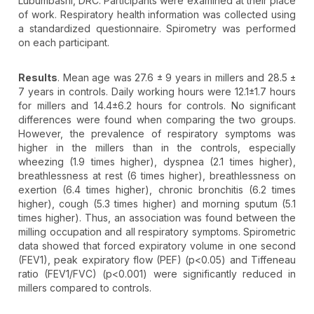
Lubumbashi, DRC. Participants were examined at their place
of work. Respiratory health information was collected using
a standardized questionnaire. Spirometry was performed
on each participant.
Results
. Mean age was 27.6 ± 9 years in millers and 28.5 ±
7 years in controls. Daily working hours were 12.1±1.7 hours
for millers and 14.4±6.2 hours for controls. No significant
differences were found when comparing the two groups.
However, the prevalence of respiratory symptoms was
higher in the millers than in the controls, especially
wheezing (1.9 times higher), dyspnea (2.1 times higher),
breathlessness at rest (6 times higher), breathlessness on
exertion (6.4 times higher), chronic bronchitis (6.2 times
higher), cough (5.3 times higher) and morning sputum (5.1
times higher). Thus, an association was found between the
milling occupation and all respiratory symptoms. Spirometric
data showed that forced expiratory volume in one second
(FEV1), peak expiratory flow (PEF) (p<0.05) and Tiffeneau
ratio (FEV1/FVC) (p<0.001) were significantly reduced in
millers compared to controls.