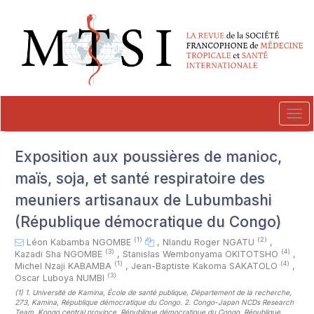
##plugins.themes.novelty.accessible_menu.label##
##plugins.themes.novelty.accessible_menu.main_navigation##
##plugins.themes.novelty.accessible_menu.main_content##
##plugins.themes.novelty.accessible_menu.sidebar##
Tog
navi
Exposition aux poussières de manioc,
maïs, soja, et santé respiratoire des
meuniers artisanaux de Lubumbashi
(République démocratique du Congo)
(1)
(2)
Léon Kabamba NGOMBE
,
Nlandu Roger NGATU
,
(3)
(4)
Kazadi Sha NGOMBE
,
Stanislas Wembonyama OKITOTSHO
,
(1)
(4)
Michel Nzaji KABAMBA
,
Jean-Baptiste Kakoma SAKATOLO
,
(3)
Oscar Luboya NUMBI
(1)
1. Université de Kamina, École de santé publique, Département de la recherche,
273, Kamina, République démocratique du Congo. 2. Congo-Japan NCDs Research
Team, Kongo central province, République démocratique du Congo, République