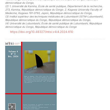
démocratique du Congo
,
(2)
1. Université de Kamina, École de santé publique, Département de la recherche,
273, Kamina, République démocratique du Congo. 2. Kagawa University Faculty of
Medecine, Kagawa 761-0793, Japon, République démocratique du Congo
,
(3)
Institut supérieur des techniques médicales de Lubumbashi (ISTM-Lubumbashi),
République démocratique du Congo, République démocratique du Congo
,
(4)
Université de Lubumbashi, École de santé publique de Lubumbashi, République
démocratique du Congo, République démocratique du Congo
https://doi.org/10.48327/mtsi.v4i4.2024.610
##plugins.themes.novelty.article.sideb