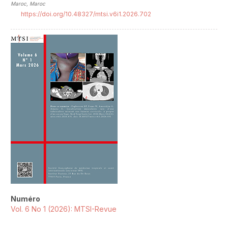
Maroc, Maroc
https://doi.org/10.48327/mtsi.v6i1.2026.702
##plugins.themes.novelty.article.sideb
Numéro
Vol. 6 No 1 (2026): MTSI-Revue