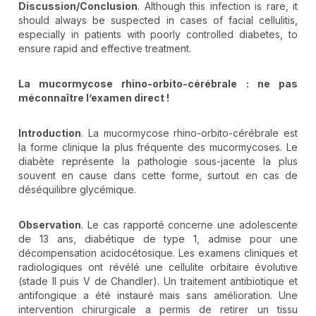
Discussion/Conclusion
. Although this infection is rare, it
should always be suspected in cases of facial cellulitis,
especially in patients with poorly controlled diabetes, to
ensure rapid and effective treatment.
La mucormycose rhino-orbito-cérébrale
: ne pas
m
éconna
ître l
’examen direct
!
Introduction
. La mucormycose rhino-orbito-cérébrale est
la forme clinique la plus fréquente des mucormycoses. Le
diabète représente la pathologie sous-jacente la plus
souvent en cause dans cette forme, surtout en cas de
déséquilibre glycémique.
Observation
. Le cas rapporté concerne une adolescente
de 13 ans, diabétique de type 1, admise pour une
décompensation acidocétosique. Les examens cliniques et
radiologiques ont révélé une cellulite orbitaire évolutive
(stade II puis V de Chandler). Un traitement antibiotique et
antifongique a été instauré mais sans amélioration. Une
intervention chirurgicale a permis de retirer un tissu