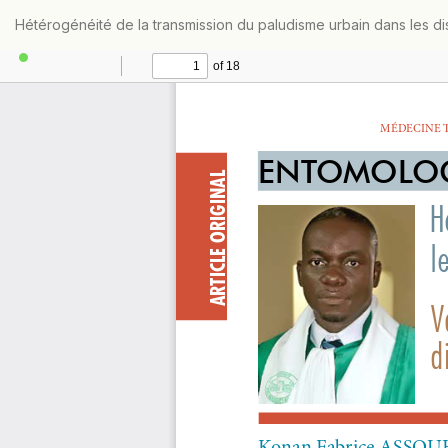
Retourner
Hétérogénéité de la transmission du paludisme urbain dans les dis
aux
informations
sur
l'article