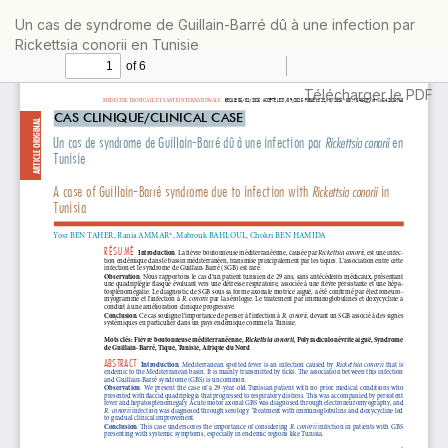
Retourner
Un cas de syndrome de Guillain-Barré dû à une infection par
aux
Rickettsia conorii en Tunisie
informations
sur
l'article
Télécharger
Télécharger le PDF