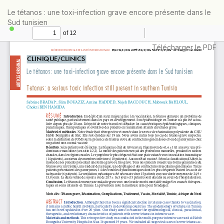
Retourner
Le tétanos : une toxi-infection grave encore présente dans le
aux
Sud tunisien
informations
sur
l'article
Télécharger
Télécharger le PDF