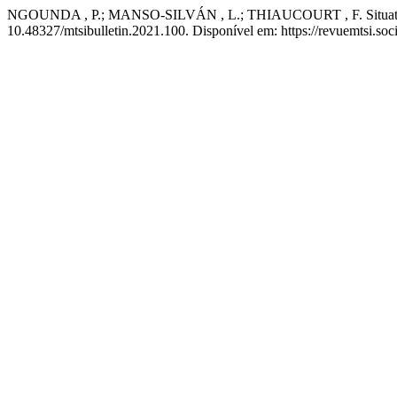
NGOUNDA , P.; MANSO-SILVÁN , L.; THIAUCOURT , F. Situation act
10.48327/mtsibulletin.2021.100. Disponível em: https://revuemtsi.soci