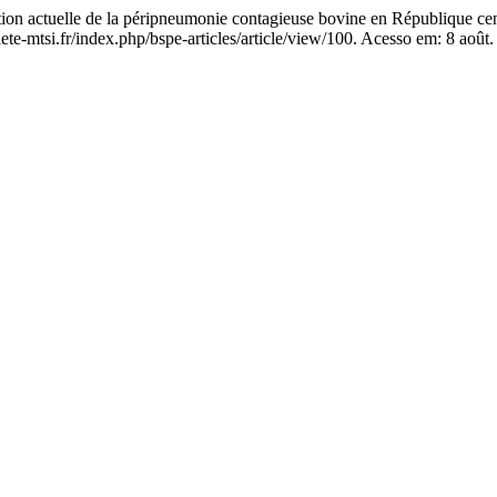
uelle de la péripneumonie contagieuse bovine en République cent
ete-mtsi.fr/index.php/bspe-articles/article/view/100. Acesso em: 8 août.