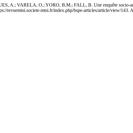
; VARELA, O.; YORO, B.M.; FALL, B. Une enquête socio-anthropo
tps://revuemtsi.societe-mtsi.fr/index.php/bspe-articles/article/view/143.