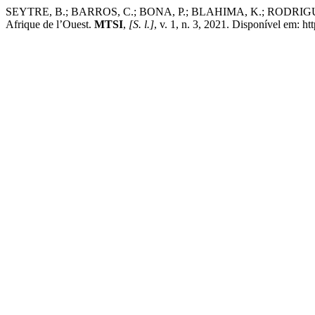
SEYTRE, B.; BARROS, C.; BONA, P.; BLAHIMA, K.; RODRIGUES, A.
Afrique de l’Ouest.
MTSI
,
[S. l.]
, v. 1, n. 3, 2021. Disponível em: ht