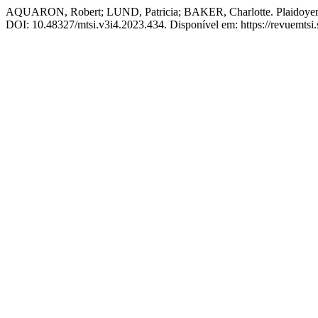
AQUARON, Robert; LUND, Patricia; BAKER, Charlotte. Plaidoyer pour
DOI: 10.48327/mtsi.v3i4.2023.434. Disponível em: https://revuemtsi.so