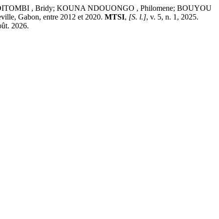
ITOMBI , Bridy; KOUNA NDOUONGO , Philomene; BOUYOU
ville, Gabon, entre 2012 et 2020.
MTSI
,
[S. l.]
, v. 5, n. 1, 2025.
oût. 2026.