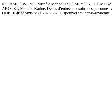
NTSAME OWONO, Michèle Marion; ESSOMEYO NGUE MEBALE
AKOTET, Marielle Karine. Délais d’entrée aux soins des personnes vi
DOI: 10.48327/mtsi.v5i1.2025.537. Disponível em: https://revuemtsi.so