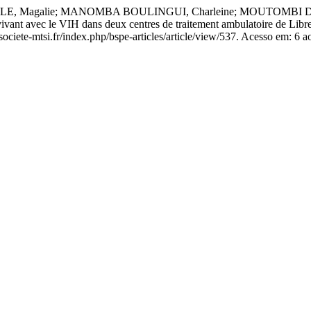
, Magalie; MANOMBA BOULINGUI, Charleine; MOUTOMBI D
vant avec le VIH dans deux centres de traitement ambulatoire de Libre
ciete-mtsi.fr/index.php/bspe-articles/article/view/537. Acesso em: 6 a