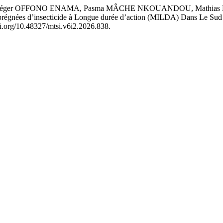
l Léger OFFONO ENAMA, Pasma MÂCHE NKOUANDOU, Mathias N
imprégnées d’insecticide à Longue durée d’action (MILDA) Dans Le Sud
doi.org/10.48327/mtsi.v6i2.2026.838.