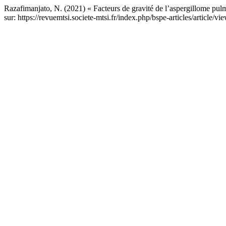
Razafimanjato, N. (2021) « Facteurs de gravité de l’aspergillome pu
sur: https://revuemtsi.societe-mtsi.fr/index.php/bspe-articles/article/v