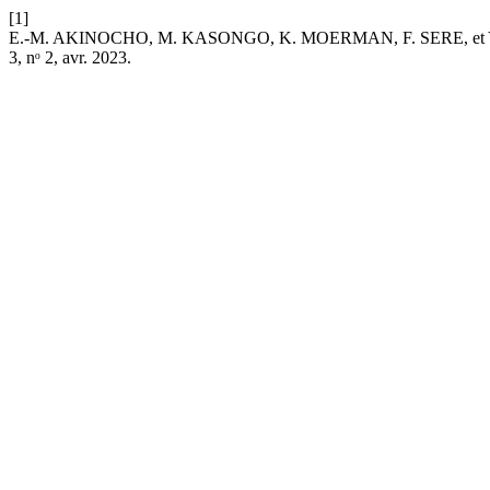
[1]
E.-M. AKINOCHO, M. KASONGO, K. MOERMAN, F. SERE, et Y. COPPI
3, nᵒ 2, avr. 2023.