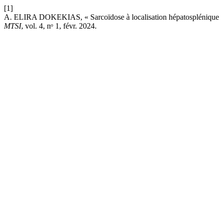
[1]
A. ELIRA DOKEKIAS, « Sarcoïdose à localisation hépatosplénique : de
MTSI
, vol. 4, nᵒ 1, févr. 2024.