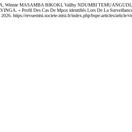
 Winnie MASAMBA BIKOKI, Vallhy NDUMBI TEMUANGUDI, Je
Profil Des Cas De Mpox identifiés Lors De La Surveillance De
 2026. https://revuemtsi.societe-mtsi.fr/index.php/bspe-articles/article/v