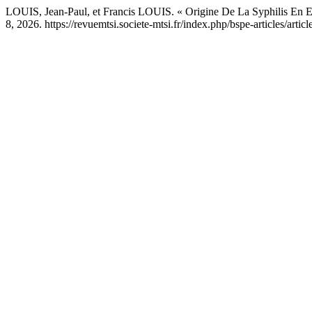
LOUIS, Jean-Paul, et Francis LOUIS. « Origine De La Syphilis En E
8, 2026. https://revuemtsi.societe-mtsi.fr/index.php/bspe-articles/artic