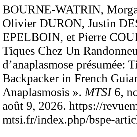
BOURNE-WATRIN, Morgan
Olivier DURON, Justin D
EPELBOIN, et Pierre COUPP
Tiques Chez Un Randonneu
d’anaplasmose présumée: Ti
Backpacker in French Guia
Anaplasmosis ».
MTSI
6, no
août 9, 2026. https://revuem
mtsi.fr/index.php/bspe-artic