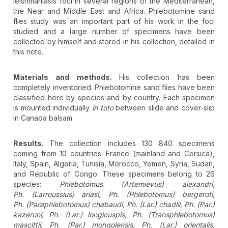
leishmaniasis foci in several regions of the Mediterranean,
the Near and Middle East and Africa. Phlebotomine sand
flies study was an important part of his work in the foci
studied and a large number of specimens have been
collected by himself and stored in his collection, detailed in
this note.
Materials and methods.
His collection has been
completely inventoried. Phlebotomine sand flies have been
classified here by species and by country. Each specimen
is mounted individually
in toto
between slide and cover-slip
in Canada balsam.
Results.
The collection includes 130 840 specimens
coming from 10 countries: France (mainland and Corsica),
Italy, Spain, Algeria, Tunisia, Morocco, Yemen, Syria, Sudan,
and Republic of Congo. These specimens belong to 26
species:
Phlebotomus (Artemievus) alexandri,
Ph. (Larroussius) ariasi, Ph. (Phlebotomus) bergeroti,
Ph. (Paraphlebotomus) chabaudi, Ph. (Lar.) chadlii, Ph. (Par.)
kazeruni, Ph. (Lar.) longicuspis, Ph. (Transphlebotomus)
mascittii, Ph. (Par.) mongolensis, Ph. (Lar.) orientalis,