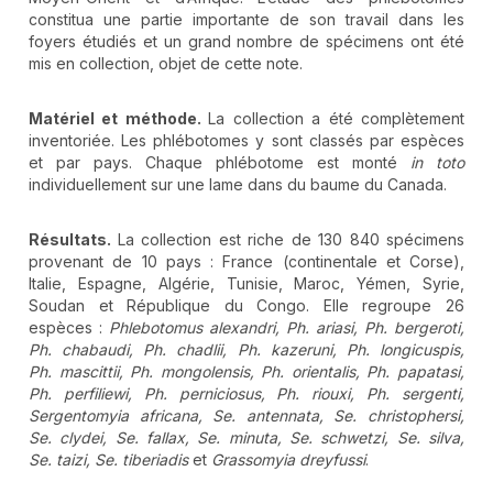
constitua une partie importante de son travail dans les
foyers étudiés et un grand nombre de spécimens ont été
mis en collection, objet de cette note.
Matériel et méthode.
La collection a été complètement
inventoriée. Les phlébotomes y sont classés par espèces
et par pays. Chaque phlébotome est monté
in toto
individuellement sur une lame dans du baume du Canada.
Résultats.
La collection est riche de 130 840 spécimens
provenant de 10 pays : France (continentale et Corse),
Italie, Espagne, Algérie, Tunisie, Maroc, Yémen, Syrie,
Soudan et République du Congo. Elle regroupe 26
espèces :
Phlebotomus alexandri, Ph. ariasi, Ph. bergeroti,
Ph. chabaudi, Ph. chadlii, Ph. kazeruni, Ph. longicuspis,
Ph. mascittii, Ph. mongolensis, Ph. orientalis, Ph. papatasi,
Ph. perfiliewi, Ph. perniciosus, Ph. riouxi, Ph. sergenti,
Sergentomyia africana, Se. antennata, Se. christophersi,
Se. clydei, Se. fallax, Se. minuta, Se. schwetzi, Se. silva,
Se. taizi, Se. tiberiadis
et
Grassomyia dreyfussi
.