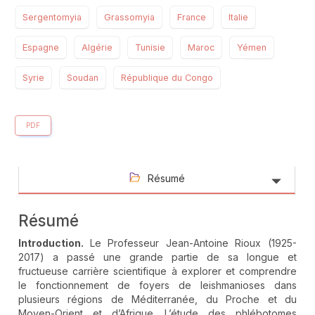
Sergentomyia
Grassomyia
France
Italie
Espagne
Algérie
Tunisie
Maroc
Yémen
Syrie
Soudan
République du Congo
PDF
Résumé
Résumé
Introduction.
Le Professeur Jean-Antoine Rioux (1925-
2017) a passé une grande partie de sa longue et
fructueuse carrière scientifique à explorer et comprendre
le fonctionnement de foyers de leishmanioses dans
plusieurs régions de Méditerranée, du Proche et du
Moyen-Orient et d’Afrique. L’étude des phlébotomes