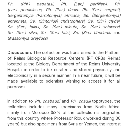
Ph. (Phl.) papatasi, Ph. (Lar.) perfiliewi, Ph.
(Lar.) perniciosus, Ph. (Par.) riouxi, Ph.
(Par.) sergenti,
Sergentomyia (Parrotomyia) africana, Se. (Sergentomyia)
antennata, Se. (Sintonius) christophersi, Se. (Sin.) clydei,
Se. (Ser.) fallax, Se. (Ser.) minuta, Se. (Ser.) schwetzi,
Se. (Ser.) silva, Se. (Ser.) taizi, Se. (Sin.) tiberiadis
and
Grassomyia dreyfussi
.
Discussion.
The collection was transferred to the Platform
of Reims Biological Resource Centers (PF CRBs Reims)
located at the Biology Department of the Reims University
Hospital in order to be curated and stored physically and
electronically in a secure manner. In a near future, it will be
made available to scientists wishing to access it for all
purposes.
In addition to
Ph. chabaudi
and
Ph. chadlii
topotypes, the
collection includes many specimens from North Africa,
mainly from Morocco (53% of the collection is originated
from this country where Professor Rioux worked during 30
years) but also specimens from Syria or Yemen, the interest