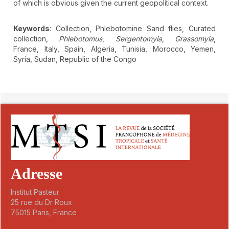
of which is obvious given the current geopolitical context.
Keywords
: Collection, Phlebotomine Sand flies, Curated
collection,
Phlebotomus
,
Sergentomyia
,
Grassomyia
,
France, Italy, Spain, Algeria, Tunisia, Morocco, Yemen,
Syria, Sudan, Republic of the Congo
##plugins.themes.novelty.article.detai
Adresse
Institut Pasteur
25 rue du Dr Roux
75015 Paris, France