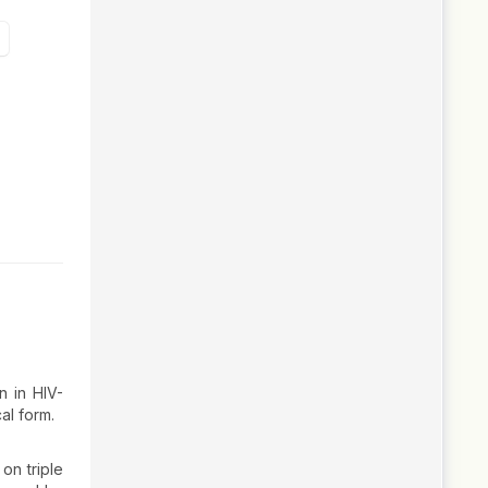
n in HIV-
al form.
on triple