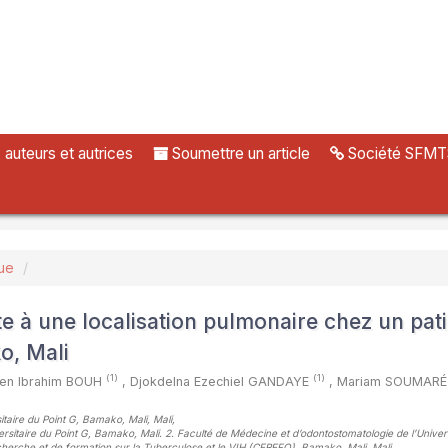
uteurs et autrices
Soumettre un article
Société SFMT
ue
e à une localisation pulmonaire chez un pati
o, Mali
(1)
(1)
en Ibrahim BOUH
,
Djokdelna Ezechiel GANDAYE
,
Mariam SOUMAR
itaire du Point G, Bamako, Mali, Mali
,
versitaire du Point G, Bamako, Mali. 2. Faculté de Médecine et d’odontostomatologie de l’Univer
cherche et de formation sur la Tuberculose et le VIH (CEREFO), Bamako, Mali, Mali