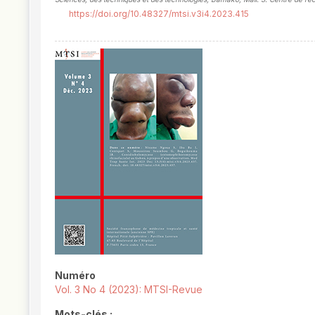
https://doi.org/10.48327/mtsi.v3i4.2023.415
##plugins.themes.novelty.article.
Numéro
Vol. 3 No 4 (2023): MTSI-Revue
Mots-clés :