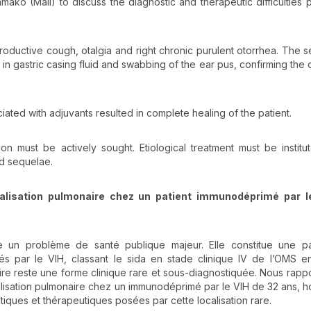
amako (Mali) to discuss the diagnostic and therapeutic difficulties
roductive cough, otalgia and right chronic purulent otorrhea. The s
on in gastric casing fluid and swabbing of the ear pus, confirming the
ciated with adjuvants resulted in complete healing of the patient.
tion must be actively sought. Etiological treatment must be instit
nd sequelae.
alisation pulmonaire chez un patient immunodéprimé par l
 un problème de santé publique majeur. Elle constitue une pa
és par le VIH, classant le sida en stade clinique IV de l’OMS 
laire reste une forme clinique rare et sous-diagnostiquée. Nous rapp
lisation pulmonaire chez un immunodéprimé par le VIH de 32 ans, ho
tiques et thérapeutiques posées par cette localisation rare.