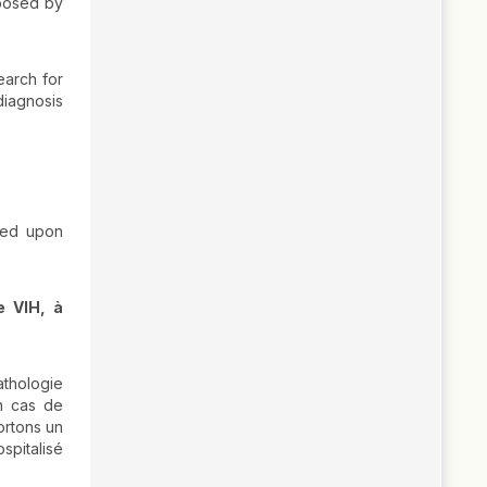
 posed by
earch for
 diagnosis
uted upon
e VIH, à
thologie
en cas de
ortons un
spitalisé