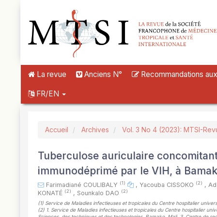
##plugins.themes.novelty.accessible_menu.label##
##plugins.themes.novelty.accessible_menu.main_navigation##
##plugins.themes.novelty.accessible_menu.main_content##
##plugins.themes.novelty.accessible_menu.sidebar##
La revue
Anciens N°
Recommandations aux a
FR/EN
Accueil
Archives
Vol. 3 No 4 (2023): MTSI-Rev
Tuberculose auriculaire concomitant
immunodéprimé par le VIH, à Bamak
(1)
(2)
Farimadiané COULIBALY
,
Yacouba CISSOKO
,
Ad
(2)
(2)
KONATÉ
,
Sounkalo DAO
(1)
Service de Maladies infectieuses et tropicales du Centre hospitalier univers
(2)
1. Service de Maladies infectieuses et tropicales du Centre hospitalier uni
Sciences, des techniques et des technologies, Bamako, Mali. 3. Centre de re