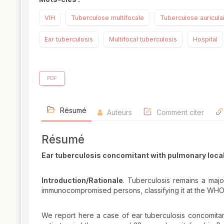
VIH
Tuberculose multifocale
Tuberculose auricula
Ear tuberculosis
Multifocal tuberculosis
Hospital
PDF
Résumé
Auteurs
Comment citer
Résumé
Ear tuberculosis concomitant with pulmonary loca
Introduction/Rationale
. Tuberculosis remains a majo
immunocompromised persons, classifying it at the WHO s
We report here a case of ear tuberculosis concomitan