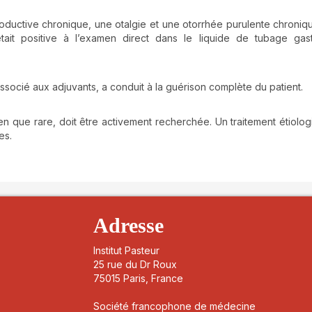
roductive chronique, une otalgie et une otorrhée purulente chroniqu
était positive à l’examen direct dans le liquide de tubage gas
associé aux adjuvants, a conduit à la guérison complète du patient.
 bien que rare, doit être activement recherchée. Un traitement étiolog
es.
details##
Adresse
Institut Pasteur
25 rue du Dr Roux
75015 Paris, France
Société francophone de médecine