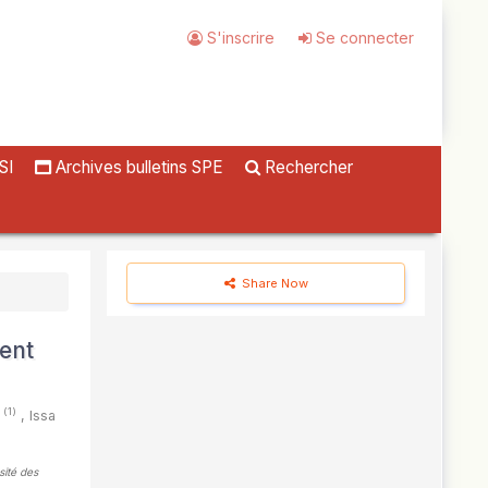
S'inscrire
Se connecter
SI
Archives bulletins SPE
Rechercher
Share Now
ent
(1)
É
,
Issa
sité des