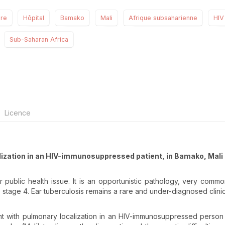
ire
Hôpital
Bamako
Mali
Afrique subsaharienne
HIV
Sub-Saharan Africa
Licence
lization in an HIV-immunosuppressed patient, in Bamako, Mali
r public health issue. It is an opportunistic pathology, very commo
tage 4. Ear tuberculosis remains a rare and under-diagnosed clinic
t with pulmonary localization in an HIV-immunosuppressed person 