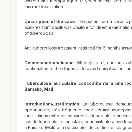
antiretroviral therapy aged 32 years hospitalized in B
this rare localization.
Description of the case
. The patient had a chronic p
acid-resistant bacilli was positive for direct examinati
of tuberculosis.
Anti-tuberculosis treatment instituted for 6 months asso
Discussion/conclusion
. Although rare, ear localiza
confirmation of the diagnosis to avoid complications a
Tuberculose auriculaire concomitante à une loc
Bamako, Mali
Introduction/Justification
. La tuberculose demeure
opportuniste, très fréquente chez les immunodéprim
localisations extra pulmonaires. La tuberculose auricu
cas de tuberculose auriculaire concomitante à une loca
à Bamako (Mali) afin de discuter des difficultés diagnos