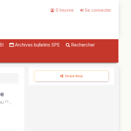
S'inscrire
Se connecter
SI
Archives bulletins SPE
Rechercher
Share Now
le
(1)
TOU
,