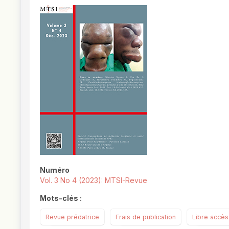
##plugins.themes.novelty.article.
Numéro
Vol. 3 No 4 (2023): MTSI-Revue
Mots-clés :
Revue prédatrice
Frais de publication
Libre accès