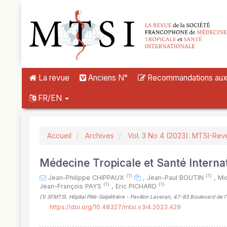
##plugins.themes.novelty.accessible_menu.label##
##plugins.themes.novelty.accessible_menu.main_navigation##
##plugins.themes.novelty.accessible_menu.main_content##
##plugins.themes.novelty.accessible_menu.sidebar##
La revue
Anciens N°
Recommandations aux a
FR/EN
Accueil
Archives
Vol. 3 No 4 (2023): MTSI-Rev
Médecine Tropicale et Santé Internat
(1)
(1)
Jean-Philippe CHIPPAUX
,
Jean-Paul BOUTIN
,
Mi
(1)
(1)
Jean-François PAYS
,
Eric PICHARD
(1)
SFMTSI. Hôpital Pitié-Salpêtrière - Pavillon Laveran, 47-83 Boulevard de l
https://doi.org/10.48327/mtsi.v3i4.2023.429