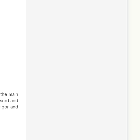
 the main
dexed and
 rigor and