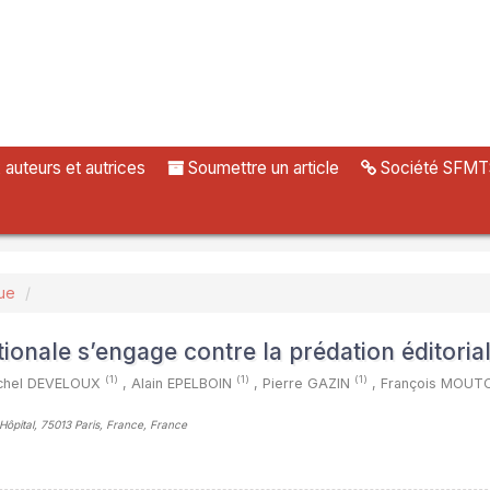
uteurs et autrices
Soumettre un article
Société SFMT
ue
ionale s’engage contre la prédation éditoria
(1)
(1)
(1)
chel DEVELOUX
,
Alain EPELBOIN
,
Pierre GAZIN
,
François MOU
’Hôpital, 75013 Paris, France, France