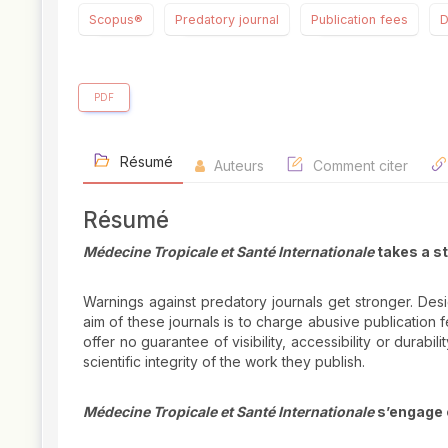
Scopus®
Predatory journal
Publication fees
D
PDF
Résumé
Auteurs
Comment citer
Résumé
Médecine Tropicale et Santé Internationale
takes a st
Warnings against predatory journals get stronger. Desi
aim of these journals is to charge abusive publication
offer no guarantee of visibility, accessibility or durabi
scientific integrity of the work they publish.
Médecine Tropicale et Santé Internationale
s’engage c