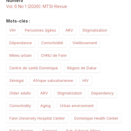
Numéro
Vol. 6 No 1 (2026): MTSI-Revue
Mots-clés :
VIH
Personnes âgées
ARV
Stigmatisation
Dépendance
Comorbidité
Vieillissement
Milieu urbain
CHNU de Fann
Centre de santé Dominique
Région de Dakar
Sénégal
Afrique subsaharienne
HIV
Older adults
ARV
Stigmatization
Dependency
Comorbidity
Aging
Urban environment
Fann University Hospital Center
Dominique Health Center
Dakar Region
Senegal
Sub-Saharan Africa