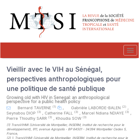
##plugins.themes.novelty.accessible_menu.label##
##plugins.themes.novelty.accessible_menu.main_navigation##
##plugins.themes.novelty.accessible_menu.main_content##
##plugins.themes.novelty.accessible_menu.sidebar##
Tog
navi
Vieillir avec le VIH au Sénégal,
perspectives anthropologiques pour
une politique de santé publique
Growing old with HIV in Senegal: an anthropological
perspective for a public health policy
(1)
(2)
Bernard TAVERNE
,
Gabrièle LABORDE-BALEN
,
(3)
(3)
(3)
Seynabou DIOP
,
Catherine FALL
,
Marcel Ndiana NDIAYE
,
(3)
(3)
Pierre Thiouthy SARR
,
Khoudia SOW
(1)
TransVIHMI (Université de Montpellier, INSERM, Institut de recherche pour le
développement), 911, avenue Agropolis - BP 64501 - 34394 Montpellier Cedex 5,
France
,
(2)
1. TransVIHMI (Université de Montpellier, INSERM, Institut de recherche pour le