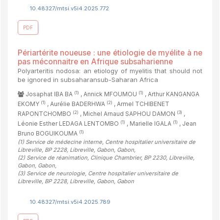
10.48327/mtsi.v5i4.2025.772
PDF
Périartérite noueuse : une étiologie de myélite à ne
pas méconnaitre en Afrique subsaharienne
Polyarteritis nodosa: an etiology of myelitis that should not
be ignored in subsaharansub-Saharan Africa
(1)
(1)
Josaphat IBA BA
, Annick MFOUMOU
, Arthur KANGANGA
(1)
(2)
EKOMY
, Aurélie BADERHWA
, Armel TCHIBENET
(2)
(3)
RAPONTCHOMBO
, Michel Arnaud SAPHOU DAMON
,
(1)
(1)
Léonie Esther LEDAGA LENTOMBO
, Marielle IGALA
, Jean
(1)
Bruno BOGUIKOUMA
(1)
Service de médecine interne, Centre hospitalier universitaire de
Libreville, BP 2228, Libreville, Gabon, Gabon
,
(2)
Service de réanimation, Clinique Chambrier, BP 2230, Libreville,
Gabon, Gabon
,
(3)
Service de neurologie, Centre hospitalier universitaire de
Libreville, BP 2228, Libreville, Gabon, Gabon
10.48327/mtsi.v5i4.2025.789