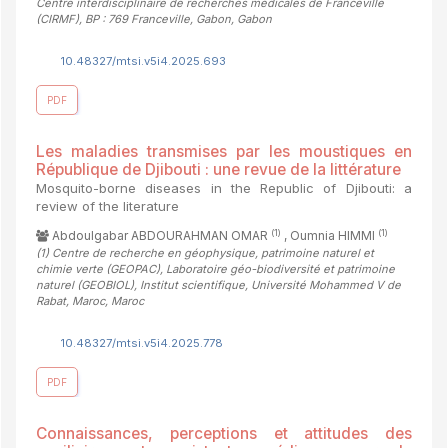
Centre interdisciplinaire de recherches médicales de Franceville
(CIRMF), BP : 769 Franceville, Gabon, Gabon
10.48327/mtsi.v5i4.2025.693
PDF
Les maladies transmises par les moustiques en
République de Djibouti : une revue de la littérature
Mosquito-borne diseases in the Republic of Djibouti: a
review of the literature
(1)
(1)
Abdoulgabar ABDOURAHMAN OMAR
, Oumnia HIMMI
(1)
Centre de recherche en géophysique, patrimoine naturel et
chimie verte (GEOPAC), Laboratoire géo-biodiversité et patrimoine
naturel (GEOBIOL), Institut scientifique, Université Mohammed V de
Rabat, Maroc, Maroc
10.48327/mtsi.v5i4.2025.778
PDF
Connaissances, perceptions et attitudes des