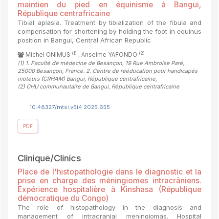
maintien du pied en équinisme à Bangui,
République centrafricaine
Tibial aplasia. Treatment by tibialization of the fibula and
compensation for shortening by holding the foot in equinus
position in Bangui, Central African Republic
(1)
(2)
Michel ONIMUS
, Anselme YAFONDO
(1)
1. Faculté de médecine de Besançon, 19 Rue Ambroise Paré,
25000 Besançon, France. 2. Centre de rééducation pour handicapés
moteurs (CRHAM) Bangui, République centrafricaine
,
(2)
CHU communautaire de Bangui, République centrafricaine
10.48327/mtsi.v5i4.2025.655
PDF
Clinique/Clinics
Place de l'histopathologie dans le diagnostic et la
prise en charge des méningiomes intracrâniens.
Expérience hospitalière à Kinshasa (République
démocratique du Congo)
The role of histopathology in the diagnosis and
management of intracranial meningiomas. Hospital