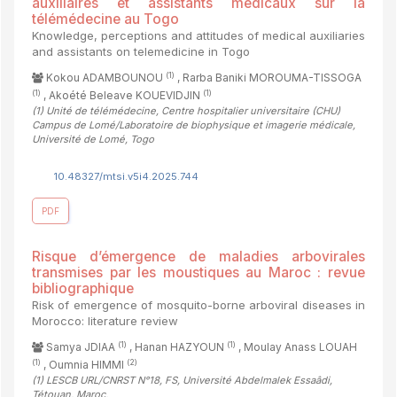
auxiliaires et assistants médicaux sur la
télémédecine au Togo
Knowledge, perceptions and attitudes of medical auxiliaries
and assistants on telemedicine in Togo
(1)
Kokou ADAMBOUNOU
, Rarba Baniki MOROUMA-TISSOGA
(1)
(1)
, Akoété Beleave KOUEVIDJIN
(1)
Unité de télémédecine, Centre hospitalier universitaire (CHU)
Campus de Lomé/Laboratoire de biophysique et imagerie médicale,
Université de Lomé, Togo
10.48327/mtsi.v5i4.2025.744
PDF
Risque d’émergence de maladies arbovirales
transmises par les moustiques au Maroc : revue
bibliographique
Risk of emergence of mosquito-borne arboviral diseases in
Morocco: literature review
(1)
(1)
Samya JDIAA
, Hanan HAZYOUN
, Moulay Anass LOUAH
(1)
(2)
, Oumnia HIMMI
(1)
LESCB URL/CNRST N°18, FS, Université Abdelmalek Essaâdi,
Tétouan, Maroc
,