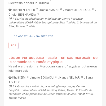
Rickettsia conorii in Tunisia
(1)
(1)
(1)
Yosr BEN TAHER
, Rania AMMAR
, Mabrouk BAHLOUL
,
(1)
Chokri BEN HAMIDA
(1)
1. Service de réanimation médicale du Centre hospitalo-
universitaire (CHU) Habib Bourguiba de Sfax, Tunisie. 2. Université de
Sfax, Tunisie, Tunisie
10.48327/mtsi.v5i4.2025.768
PDF
Lésion verruqueuse nasale : un cas marocain de
leishmaniose cutanée atypique
Nasal wart lesion: a Moroccan case of atypical cutaneous
leishmaniasis
(1)
(1)
(1)
Khalil ZIMI
, Imane ZOUAOUI
, Hanaa NEJJARI
, Sarra
(1)
AOUFI
(1)
1. Laboratoire central de parasitologie-mycologie, Centre
hospitalo-universitaire (CHU) Ibn Sina, Rabat, Maroc. 2. Faculté de
médecine et de pharmacie de Rabat, Impasse souissi, Rabat 10100,
Maroc, Maroc