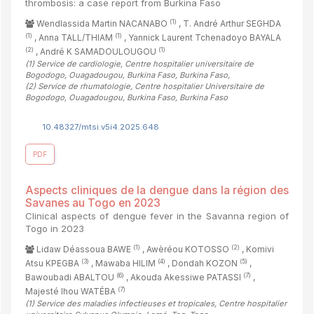
thrombosis: a case report from Burkina Faso
(1)
Wendlassida Martin NACANABO
, T. André Arthur SEGHDA
(1)
(1)
, Anna TALL/THIAM
, Yannick Laurent Tchenadoyo BAYALA
(2)
(1)
, André K SAMADOULOUGOU
(1)
Service de cardiologie, Centre hospitalier universitaire de
Bogodogo, Ouagadougou, Burkina Faso, Burkina Faso
,
(2)
Service de rhumatologie, Centre hospitalier Universitaire de
Bogodogo, Ouagadougou, Burkina Faso, Burkina Faso
10.48327/mtsi.v5i4.2025.648
PDF
Aspects cliniques de la dengue dans la région des
Savanes au Togo en 2023
Clinical aspects of dengue fever in the Savanna region of
Togo in 2023
(1)
(2)
Lidaw Déassoua BAWE
, Awèréou KOTOSSO
, Komivi
(3)
(4)
(5)
Atsu KPEGBA
, Mawaba HILIM
, Dondah KOZON
,
(6)
(7)
Bawoubadi ABALTOU
, Akouda Akessiwe PATASSI
,
(7)
Majesté Ihou WATÉBA
(1)
Service des maladies infectieuses et tropicales, Centre hospitalier