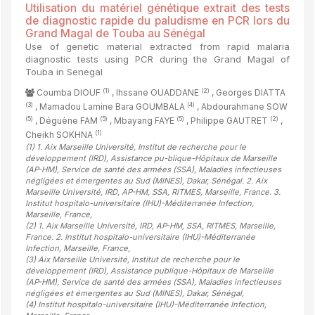
Utilisation du matériel génétique extrait des tests
de diagnostic rapide du paludisme en PCR lors du
Grand Magal de Touba au Sénégal
Use of genetic material extracted from rapid malaria
diagnostic tests using PCR during the Grand Magal of
Touba in Senegal
(1)
(2)
Coumba DIOUF
, Ihssane OUADDANE
, Georges DIATTA
(3)
(4)
, Mamadou Lamine Bara GOUMBALA
, Abdourahmane SOW
(5)
(5)
(5)
(2)
, Déguène FAM
, Mbayang FAYE
, Philippe GAUTRET
,
(1)
Cheikh SOKHNA
(1)
1. Aix Marseille Université, Institut de recherche pour le
développement (IRD), Assistance pu-blique-Hôpitaux de Marseille
(AP-HM), Service de santé des armées (SSA), Maladies infectieuses
négligées et émergentes au Sud (MINES), Dakar, Sénégal. 2. Aix
Marseille Université, IRD, AP-HM, SSA, RITMES, Marseille, France. 3.
Institut hospitalo-universitaire (IHU)-Méditerranée Infection,
Marseille, France
,
(2)
1. Aix Marseille Université, IRD, AP-HM, SSA, RITMES, Marseille,
France. 2. Institut hospitalo-universitaire (IHU)-Méditerranée
Infection, Marseille, France
,
(3)
Aix Marseille Université, Institut de recherche pour le
développement (IRD), Assistance publique-Hôpitaux de Marseille
(AP-HM), Service de santé des armées (SSA), Maladies infectieuses
négligées et émergentes au Sud (MINES), Dakar, Sénégal
,
(4)
Institut hospitalo-universitaire (IHU)-Méditerranée Infection,