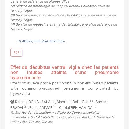
général de référence de Niamey, Niger
,
(2)
Service de neurologie de l’hôpital Amirou Boubacar Diallo de
Niamey, Niger
,
(3)
Service d’imagerie médicale de l’hôpital général de référence de
Niamey, Niger
,
(4)
Service de médecine interne de l’hôpital général de référence de
Niamey, Niger
10.48327/mtsi.v5i4.2025.654
PDF
Effet du décubitus ventral vigile chez les patients
non intubés atteints d’une pneumonie
hypoxémiante
Effect of awake prone positioning in non-intubated patients
with community-acquired pneumonia complicated by
hypoxemia
(1)
(1)
Karama BOUCHAALA
, Mabrouk BAHLOUL
, Sabrine
(1)
(1)
(1)
BRADAI
, Rania AMMAR
, Chokri BEN HAMIDA
(1)
Service de réanimation médicale du Centre hospitalier
universitaire (CHU) Habib Bourguiba, route EL Ain km 1. Code postal
3029. Sfax, Tunisie, Tunisie