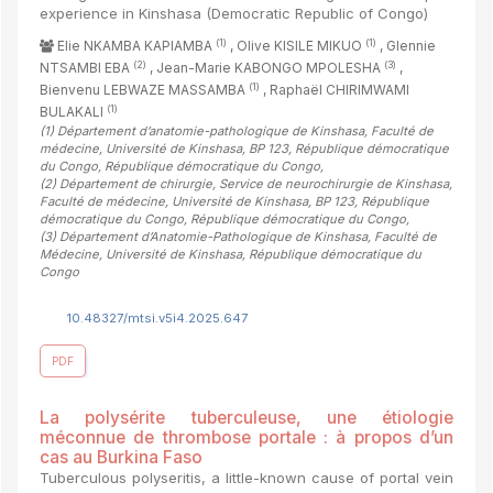
experience in Kinshasa (Democratic Republic of Congo)
(1)
(1)
Elie NKAMBA KAPIAMBA
, Olive KISILE MIKUO
, Glennie
(2)
(3)
NTSAMBI EBA
, Jean-Marie KABONGO MPOLESHA
,
(1)
Bienvenu LEBWAZE MASSAMBA
, Raphaël CHIRIMWAMI
(1)
BULAKALI
(1)
Département d’anatomie-pathologique de Kinshasa, Faculté de
médecine, Université de Kinshasa, BP 123, République démocratique
du Congo, République démocratique du Congo
,
(2)
Département de chirurgie, Service de neurochirurgie de Kinshasa,
Faculté de médecine, Université de Kinshasa, BP 123, République
démocratique du Congo, République démocratique du Congo
,
(3)
Département d’Anatomie-Pathologique de Kinshasa, Faculté de
Médecine, Université de Kinshasa, République démocratique du
Congo
10.48327/mtsi.v5i4.2025.647
PDF
La polysérite tuberculeuse, une étiologie
méconnue de thrombose portale : à propos d’un
cas au Burkina Faso
Tuberculous polyseritis, a little-known cause of portal vein