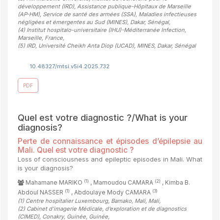
développement (IRD), Assistance publique-Hôpitaux de Marseille
(AP-HM), Service de santé des armées (SSA), Maladies infectieuses
négligées et émergentes au Sud (MINES), Dakar, Sénégal
,
(4)
Institut hospitalo-universitaire (IHU)-Méditerranée Infection,
Marseille, France
,
(5)
IRD, Université Cheikh Anta Diop (UCAD), MINES, Dakar, Sénégal
10.48327/mtsi.v5i4.2025.732
PDF
Quel est votre diagnostic ?/What is your
diagnosis?
Perte de connaissance et épisodes d’épilepsie au
Mali. Quel est votre diagnostic ?
Loss of consciousness and epileptic episodes in Mali. What
is your diagnosis?
(1)
(2)
Mahamane MARIKO
, Mamoudou CAMARA
, Kimba B.
(1)
(3)
Abdoul NASSER
, Abdoulaye Mody CAMARA
(1)
Centre hospitalier Luxembourg, Bamako, Mali, Mali
,
(2)
Cabinet d’imagerie Médicale, d’exploration et de diagnostics
(CIMED), Conakry, Guinée, Guinée
,