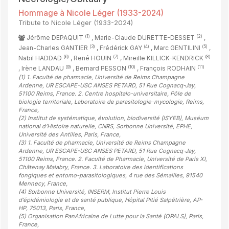
Hommage à Nicole Léger (1933-2024)
Tribute to Nicole Léger (1933-2024)
(1)
(2)
Jérôme DEPAQUIT
, Marie-Claude DURETTE-DESSET
,
(3)
(4)
(5)
Jean-Charles GANTIER
, Frédérick GAY
, Marc GENTILINI
,
(6)
(7)
(8)
Nabil HADDAD
, René HOUIN
, Mireille KILLICK-KENDRICK
(9)
(10)
(11)
, Irène LANDAU
, Bernard PESSON
, François RODHAIN
(1)
1. Faculté de pharmacie, Université de Reims Champagne
Ardenne, UR ESCAPE-USC ANSES PETARD, 51 Rue Cognacq-Jay,
51100 Reims, France. 2. Centre hospitalo-universitaire, Pôle de
biologie territoriale, Laboratoire de parasitologie-mycologie, Reims,
France
,
(2)
Institut de systématique, évolution, biodiversité (ISYEB), Muséum
national d’Histoire naturelle, CNRS, Sorbonne Université, EPHE,
Université des Antilles, Paris, France
,
(3)
1. Faculté de pharmacie, Université de Reims Champagne
Ardenne, UR ESCAPE-USC ANSES PETARD, 51 Rue Cognacq-Jay,
51100 Reims, France. 2. Faculté de Pharmacie, Université de Paris XI,
Châtenay Malabry, France. 3. Laboratoire des identifications
fongiques et entomo-parasitologiques, 4 rue des Sémailles, 91540
Mennecy, France
,
(4)
Sorbonne Université, INSERM, Institut Pierre Louis
d’épidémiologie et de santé publique, Hôpital Pitié Salpêtrière, AP-
HP, 75013, Paris, France
,
(5)
Organisation PanAfricaine de Lutte pour la Santé (OPALS), Paris,
France
,