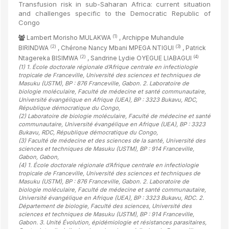
Transfusion risk in sub-Saharan Africa: current situation
and challenges specific to the Democratic Republic of
Congo
(1)
Lambert Morisho MULAKWA
, Archippe Muhandule
(2)
(3)
BIRINDWA
, Chérone Nancy Mbani MPEGA NTIGUI
, Patrick
(2)
(4)
Ntagereka BISIMWA
, Sandrine Lydie OYEGUE LIABAGUI
(1)
1. École doctorale régionale d’Afrique centrale en infectiologie
tropicale de Franceville, Université des sciences et techniques de
Masuku (USTM), BP : 876 Franceville, Gabon. 2. Laboratoire de
biologie moléculaire, Faculté de médecine et santé communautaire,
Université évangélique en Afrique (UEA), BP : 3323 Bukavu, RDC,
République démocratique du Congo
,
(2)
Laboratoire de biologie moléculaire, Faculté de médecine et santé
communautaire, Université évangélique en Afrique (UEA), BP : 3323
Bukavu, RDC, République démocratique du Congo
,
(3)
Faculté de médecine et des sciences de la santé, Université des
sciences et techniques de Masuku (USTM), BP : 914 Franceville,
Gabon, Gabon
,
(4)
1. École doctorale régionale d’Afrique centrale en infectiologie
tropicale de Franceville, Université des sciences et techniques de
Masuku (USTM), BP : 876 Franceville, Gabon. 2. Laboratoire de
biologie moléculaire, Faculté de médecine et santé communautaire,
Université évangélique en Afrique (UEA), BP : 3323 Bukavu, RDC. 2.
Département de biologie, Faculté des sciences, Université des
sciences et techniques de Masuku (USTM), BP : 914 Franceville,
Gabon. 3. Unité Évolution, épidémiologie et résistances parasitaires,