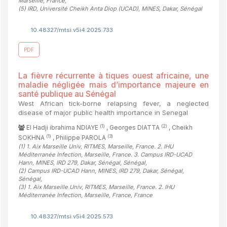
Marseille, France
,
(5)
IRD, Université Cheikh Anta Diop (UCAD), MINES, Dakar, Sénégal
10.48327/mtsi.v5i4.2025.733
PDF
La fièvre récurrente à tiques ouest africaine, une
maladie négligée mais d’importance majeure en
santé publique au Sénégal
West African tick-borne relapsing fever, a neglected
disease of major public health importance in Senegal
(1)
(2)
El Hadji ibrahima NDIAYE
, Georges DIATTA
, Cheikh
(1)
(3)
SOKHNA
, Philippe PAROLA
(1)
1. Aix Marseille Univ, RITMES, Marseille, France. 2. IHU
Méditerranée Infection, Marseille, France. 3. Campus IRD-UCAD
Hann, MINES, IRD 279, Dakar, Sénégal, Sénégal
,
(2)
Campus IRD-UCAD Hann, MINES, IRD 279, Dakar, Sénégal,
Sénégal
,
(3)
1. Aix Marseille Univ, RITMES, Marseille, France. 2. IHU
Méditerranée Infection, Marseille, France, France
10.48327/mtsi.v5i4.2025.573