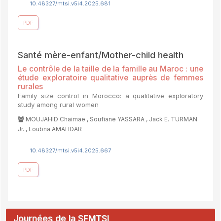
10.48327/mtsi.v5i4.2025.681
PDF
Santé mère-enfant/Mother-child health
Le contrôle de la taille de la famille au Maroc : une
étude exploratoire qualitative auprès de femmes
rurales
Family size control in Morocco: a qualitative exploratory
study among rural women
MOUJAHID Chaimae , Soufiane YASSARA , Jack E. TURMAN
Jr. , Loubna AMAHDAR
10.48327/mtsi.v5i4.2025.667
PDF
Journées de la SFMTSI