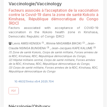
Vaccinologie/Vaccinology
Facteurs associés à l’acceptation de la vaccination
contre la Covid-19 dans la zone de santé Kokolo à
Kinshasa, République démocratique du Congo
(RDC)
Factors associated with acceptance of COVID-19
vaccination in the Kokolo health zone in Kinshasa,
Democratic Republic of Congo (DRC)
(1)
(2)
Levis AMISI KENGEA
, Winnie MASAMBA BIKOKI
, Jean-
(3)
(3)
Claude NSINGA BUNGIENA
, Jean-Jacques KAPE KALUME
(1)
Zone de santé Kokolo, Corps de santé militaire, Forces armées de
la RDC, Kinshasa, RDC, République démocratique du Congo
,
(2)
Hôpital militaire central, Corps de santé militaire, Forces armées
de la RDC, Kinshasa, RDC, République démocratique du Congo
,
(3)
Corps de santé militaire, Forces armées de la RDC, Kinshasa, RDC,
République démocratique du Congo
10.48327/mtsi.v5i4.2025.704
PDF
Nécrologie/Obituary