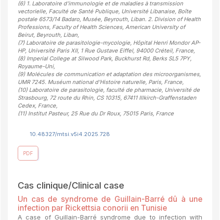
(6)
1. Laboratoire d’immunologie et de maladies à transmission
vectorielle, Faculté de Santé Publique, Université Libanaise, Boîte
postale 6573/14 Badaro, Musée, Beyrouth, Liban. 2. Division of Health
Professions, Faculty of Health Sciences, American University of
Beirut, Beyrouth, Liban
,
(7)
Laboratoire de parasitologie-mycologie, Hôpital Henri Mondor AP-
HP, Université Paris XII, 1 Rue Gustave Eiffel, 94000 Créteil, France
,
(8)
Imperial College at Silwood Park, Buckhurst Rd, Berks SL5 7PY,
Royaume-Uni
,
(9)
Molécules de communication et adaptation des microorganismes,
UMR 7245. Muséum national d’Histoire naturelle, Paris, France
,
(10)
Laboratoire de parasitologie, faculté de pharmacie, Université de
Strasbourg, 72 route du Rhin, CS 10315, 67411 Illkirch-Graffenstaden
Cedex, France
,
(11)
Institut Pasteur, 25 Rue du Dr Roux, 75015 Paris, France
10.48327/mtsi.v5i4.2025.728
PDF
Cas clinique/Clinical case
Un cas de syndrome de Guillain-Barré dû à une
infection par Rickettsia conorii en Tunisie
A case of Guillain-Barré syndrome due to infection with