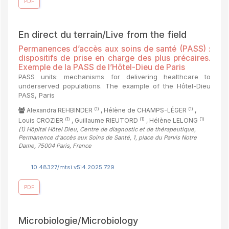
PDF
En direct du terrain/Live from the field
Permanences d’accès aux soins de santé (PASS) :
dispositifs de prise en charge des plus précaires.
Exemple de la PASS de l’Hôtel-Dieu de Paris
PASS units: mechanisms for delivering healthcare to
underserved populations. The example of the Hôtel-Dieu
PASS, Paris
(1)
(1)
Alexandra REHBINDER
, Hélène de CHAMPS-LÉGER
,
(1)
(1)
(1)
Louis CROZIER
, Guillaume RIEUTORD
, Hélène LELONG
(1)
Hôpital Hôtel Dieu, Centre de diagnostic et de thérapeutique,
Permanence d'accès aux Soins de Santé, 1, place du Parvis Notre
Dame, 75004 Paris, France
10.48327/mtsi.v5i4.2025.729
PDF
Microbiologie/Microbiology