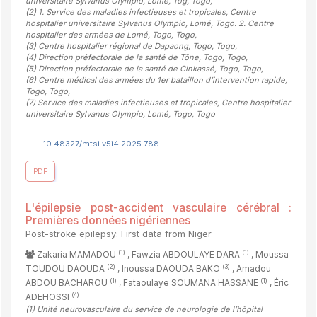
universitaire Sylvanus Olympio, Lomé, Tog, Togo
,
(2)
1. Service des maladies infectieuses et tropicales, Centre
hospitalier universitaire Sylvanus Olympio, Lomé, Togo. 2. Centre
hospitalier des armées de Lomé, Togo, Togo
,
(3)
Centre hospitalier régional de Dapaong, Togo, Togo
,
(4)
Direction préfectorale de la santé de Tône, Togo, Togo
,
(5)
Direction préfectorale de la santé de Cinkassé, Togo, Togo
,
(6)
Centre médical des armées du 1er bataillon d’intervention rapide,
Togo, Togo
,
(7)
Service des maladies infectieuses et tropicales, Centre hospitalier
universitaire Sylvanus Olympio, Lomé, Togo, Togo
10.48327/mtsi.v5i4.2025.788
PDF
L'épilepsie post-accident vasculaire cérébral :
Premières données nigériennes
Post-stroke epilepsy: First data from Niger
(1)
(1)
Zakaria MAMADOU
, Fawzia ABDOULAYE DARA
, Moussa
(2)
(3)
TOUDOU DAOUDA
, Inoussa DAOUDA BAKO
, Amadou
(1)
(1)
ABDOU BACHAROU
, Fataoulaye SOUMANA HASSANE
, Éric
(4)
ADEHOSSI
(1)
Unité neurovasculaire du service de neurologie de l’hôpital