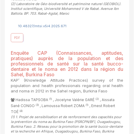
(2)
Laboratoire de Géo-biodiversité et patrimoine naturel (GEOBIOL).
Institut scientifique, Université Mohammed V de Rabat. Avenue Ibn
Battota. BP. 703. Rabat-Agdal, Maroc
10.48327/mtsi.v5i4.2025.671
PDF
Enquête CAP (Connaissances, aptitudes,
pratiques) auprès de la population et des
professionnels de santé sur la santé bucco-
dentaire et le noma en 2012 dans la région du
Sahel, Burkina Faso
KAP’ (Knowledge Attitude Practices) survey of the
population and health professionals regarding oral health
and noma in 2012 in the Sahel region, Burkina Faso
(1)
(2)
Hadissa TAPSOBA
, Jocelyne Valérie GARÉ
, Aissata
(3)
(1)
Sané CONGO
, Lamoussa Robert ZOMA
, Ernest Robert
(4)
TOÉ
(1)
1. Projet de sensibilisation et de renforcement des capacités pour
la prévention du noma au Burkina Faso (PSRCPN/BF), Ouagadougou,
Burkina Faso. 2. Réseau pour la promotion de la santé bucco-dentaire
et la recherche en Afrique, Ouagadougou, Burkina Faso, Burkina