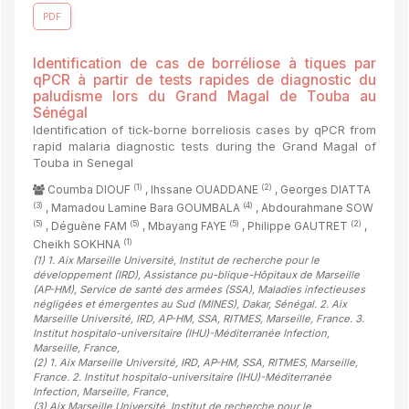
PDF
Identification de cas de borréliose à tiques par
qPCR à partir de tests rapides de diagnostic du
paludisme lors du Grand Magal de Touba au
Sénégal
Identification of tick-borne borreliosis cases by qPCR from
rapid malaria diagnostic tests during the Grand Magal of
Touba in Senegal
(1)
(2)
Coumba DIOUF
, Ihssane OUADDANE
, Georges DIATTA
(3)
(4)
, Mamadou Lamine Bara GOUMBALA
, Abdourahmane SOW
(5)
(5)
(5)
(2)
, Déguène FAM
, Mbayang FAYE
, Philippe GAUTRET
,
(1)
Cheikh SOKHNA
(1)
1. Aix Marseille Université, Institut de recherche pour le
développement (IRD), Assistance pu-blique-Hôpitaux de Marseille
(AP-HM), Service de santé des armées (SSA), Maladies infectieuses
négligées et émergentes au Sud (MINES), Dakar, Sénégal. 2. Aix
Marseille Université, IRD, AP-HM, SSA, RITMES, Marseille, France. 3.
Institut hospitalo-universitaire (IHU)-Méditerranée Infection,
Marseille, France
,
(2)
1. Aix Marseille Université, IRD, AP-HM, SSA, RITMES, Marseille,
France. 2. Institut hospitalo-universitaire (IHU)-Méditerranée
Infection, Marseille, France
,
(3)
Aix Marseille Université, Institut de recherche pour le