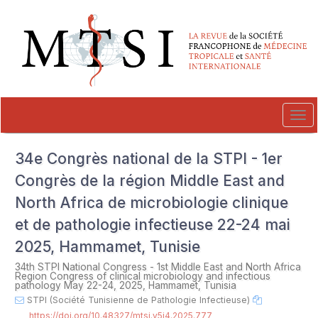
##plugins.themes.novelty.accessible_menu.label##
##plugins.themes.novelty.accessible_menu.main_navigation##
##plugins.themes.novelty.accessible_menu.main_content##
##plugins.themes.novelty.accessible_menu.sidebar##
Tog
navi
34e Congrès national de la STPI - 1er
Congrès de la région Middle East and
North Africa de microbiologie clinique
et de pathologie infectieuse 22-24 mai
2025, Hammamet, Tunisie
34th STPI National Congress - 1st Middle East and North Africa
Region Congress of clinical microbiology and infectious
pathology May 22-24, 2025, Hammamet, Tunisia
STPI (Société Tunisienne de Pathologie Infectieuse)
https://doi.org/10.48327/mtsi.v5i4.2025.777