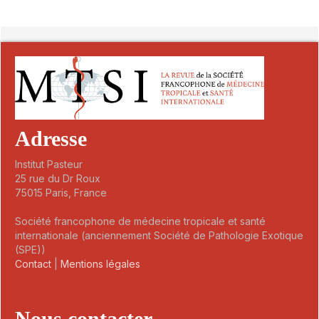
##plugins.themes.novelty.article.detai
Adresse
Institut Pasteur
25 rue du Dr Roux
75015 Paris, France
Société francophone de médecine tropicale et santé
internationale (anciennement Société de Pathologie Exotique
(SPE))
Contact
|
Mentions légales
Nous contacter