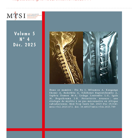
##plugins.themes.novelty.article.sideb