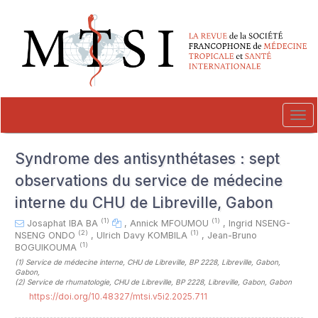
##plugins.themes.novelty.accessible_menu.label##
##plugins.themes.novelty.accessible_menu.main_navigation##
##plugins.themes.novelty.accessible_menu.main_content##
##plugins.themes.novelty.accessible_menu.sidebar##
Tog
navi
Syndrome des antisynthétases : sept
observations du service de médecine
interne du CHU de Libreville, Gabon
(1)
(1)
Josaphat IBA BA
,
Annick MFOUMOU
,
Ingrid NSENG-
(2)
(1)
NSENG ONDO
,
Ulrich Davy KOMBILA
,
Jean-Bruno
(1)
BOGUIKOUMA
(1)
Service de médecine interne, CHU de Libreville, BP 2228, Libreville, Gabon,
Gabon
,
(2)
Service de rhumatologie, CHU de Libreville, BP 2228, Libreville, Gabon, Gabon
https://doi.org/10.48327/mtsi.v5i2.2025.711