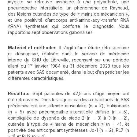
myosite se retrouve associée à une polyarthrite, une
pneumopathie interstitielle, un phénomène de Raynaud,
des lésions cutanées de type de « mains de mécanicien »,
et une positivité d’anticorps anti-amino-acyl-transfer RNA
(tRNA) synthétase qui conforte le diagnostic. Nous
rapportons sept observations gabonaises.
Matériel et méthodes
. Il s’agit d’une étude rétrospective
et descriptive, réalisée dans le service de médecine
interne du CHU de Libreville, recensant sur une période
er
allant du 1
janvier 1984 au 31 décembre 2023 tous les
patients avec SAS documenté, dans le but d’en préciser les
différentes caractéristiques.
Résultats
. Sept patientes de 42,5 ans d’âge moyen ont
été retrouvées. Dans les signes cardinaux habituels du SAS
prédominaient une atteinte musculaire (n = 7), pulmonaire
(n = 5) avec pneumopathie interstitielle diffuse (n = 5),
compliquée de dyspnée de stade 2 (n = 3) à 3 (n = 2),
cutanée à type de « mains de mécanicien » (n = 4), et
positivité des anticorps antisynthétases Jo-1 (n = 2), PL7 (n
= 1) et PL12 (n = 4).