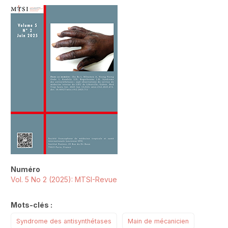
##plugins.themes.novelty.article.sideb
Numéro
Vol. 5 No 2 (2025): MTSI-Revue
Mots-clés :
Syndrome des antisynthétases
Main de mécanicien