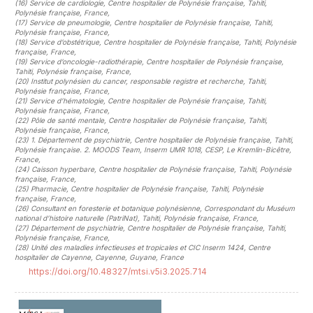
(16)
Service de cardiologie, Centre hospitalier de Polynésie française, Tahiti,
Polynésie française, France
,
(17)
Service de pneumologie, Centre hospitalier de Polynésie française, Tahiti,
Polynésie française, France
,
(18)
Service d’obstétrique, Centre hospitalier de Polynésie française, Tahiti, Polynésie
française, France
,
(19)
Service d’oncologie-radiothérapie, Centre hospitalier de Polynésie française,
Tahiti, Polynésie française, France
,
(20)
Institut polynésien du cancer, responsable registre et recherche, Tahiti,
Polynésie française, France
,
(21)
Service d’hématologie, Centre hospitalier de Polynésie française, Tahiti,
Polynésie française, France
,
(22)
Pôle de santé mentale, Centre hospitalier de Polynésie française, Tahiti,
Polynésie française, France
,
(23)
1. Département de psychiatrie, Centre hospitalier de Polynésie française, Tahiti,
Polynésie française. 2. MOODS Team, Inserm UMR 1018, CESP, Le Kremlin-Bicêtre,
France
,
(24)
Caisson hyperbare, Centre hospitalier de Polynésie française, Tahiti, Polynésie
française, France
,
(25)
Pharmacie, Centre hospitalier de Polynésie française, Tahiti, Polynésie
française, France
,
(26)
Consultant en foresterie et botanique polynésienne, Correspondant du Muséum
national d’histoire naturelle (PatriNat), Tahiti, Polynésie française, France
,
(27)
Département de psychiatrie, Centre hospitalier de Polynésie française, Tahiti,
Polynésie française, France
,
(28)
Unité des maladies infectieuses et tropicales et CIC Inserm 1424, Centre
hospitalier de Cayenne, Cayenne, Guyane, France
https://doi.org/10.48327/mtsi.v5i3.2025.714
##plugins.themes.novelty.article.sideb