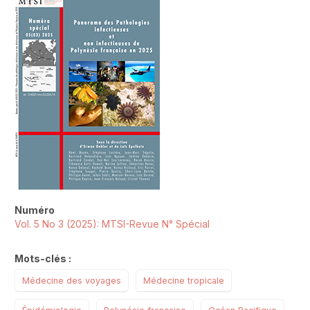
Numéro
Vol. 5 No 3 (2025): MTSI-Revue N° Spécial
Mots-clés :
Médecine des voyages
Médecine tropicale