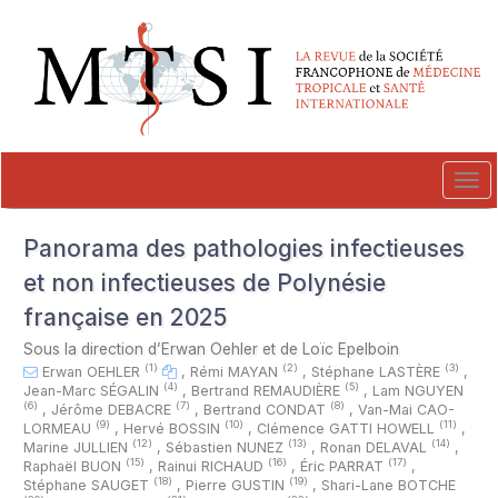
##plugins.themes.novelty.accessible_menu.label##
##plugins.themes.novelty.accessible_menu.main_navigation##
##plugins.themes.novelty.accessible_menu.main_content##
##plugins.themes.novelty.accessible_menu.sidebar##
Tog
navi
Panorama des pathologies infectieuses
et non infectieuses de Polynésie
française en 2025
Sous la direction d’Erwan Oehler et de Loïc Epelboin
(1)
(2)
(3)
Erwan OEHLER
,
Rémi MAYAN
,
Stéphane LASTÈRE
,
(4)
(5)
Jean-Marc SÉGALIN
,
Bertrand REMAUDIÈRE
,
Lam NGUYEN
(6)
(7)
(8)
,
Jérôme DEBACRE
,
Bertrand CONDAT
,
Van-Mai CAO-
(9)
(10)
(11)
LORMEAU
,
Hervé BOSSIN
,
Clémence GATTI HOWELL
,
(12)
(13)
(14)
Marine JULLIEN
,
Sébastien NUNEZ
,
Ronan DELAVAL
,
(15)
(16)
(17)
Raphaël BUON
,
Rainui RICHAUD
,
Éric PARRAT
,
(18)
(19)
Stéphane SAUGET
,
Pierre GUSTIN
,
Shari-Lane BOTCHE