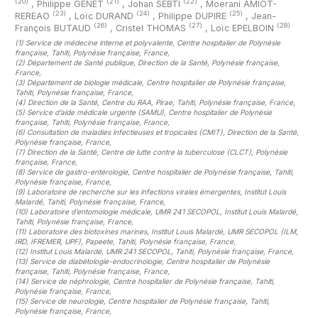
(20)
(21)
(22)
,
Philippe GENET
,
Johan SEBTI
,
Moerani AMIOT-
(23)
(24)
(25)
REREAO
,
Loïc DURAND
,
Philippe DUPIRE
,
Jean-
(26)
(27)
(28)
François BUTAUD
,
Cristel THOMAS
,
Loïc EPELBOIN
(1)
Service de médecine interne et polyvalente, Centre hospitalier de Polynésie
française, Tahiti, Polynésie française, France
,
(2)
Département de Santé publique, Direction de la Santé, Polynésie française,
France
,
(3)
Département de biologie médicale, Centre hospitalier de Polynésie française,
Tahiti, Polynésie française, France
,
(4)
Direction de la Santé, Centre du RAA, Pirae, Tahiti, Polynésie française, France
,
(5)
Service d’aide médicale urgente (SAMU), Centre hospitalier de Polynésie
française, Tahiti, Polynésie française, France
,
(6)
Consultation de maladies infectieuses et tropicales (CMIT), Direction de la Santé,
Polynésie française, France
,
(7)
Direction de la Santé, Centre de lutte contre la tuberculose (CLCT), Polynésie
française, France
,
(8)
Service de gastro-entérologie, Centre hospitalier de Polynésie française, Tahiti,
Polynésie française, France
,
(9)
Laboratoire de recherche sur les infections virales émergentes, Institut Louis
Malardé, Tahiti, Polynésie française, France
,
(10)
Laboratoire d’entomologie médicale, UMR 241 SECOPOL, Institut Louis Malardé,
Tahiti, Polynésie française, France
,
(11)
Laboratoire des biotoxines marines, Institut Louis Malardé, UMR SECOPOL (ILM,
IRD, IFREMER, UPF), Papeete, Tahiti, Polynésie française, France
,
(12)
Institut Louis Malardé, UMR 241 SECOPOL, Tahiti, Polynésie française, France
,
(13)
Service de diabétologie-endocrinologie, Centre hospitalier de Polynésie
française, Tahiti, Polynésie française, France
,
(14)
Service de néphrologie, Centre hospitalier de Polynésie française, Tahiti,
Polynésie française, France
,
(15)
Service de neurologie, Centre hospitalier de Polynésie française, Tahiti,
Polynésie française, France
,