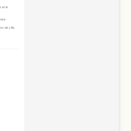
 et le
ntre
r de Lille,