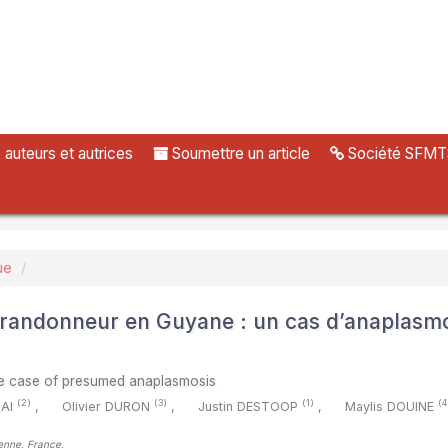
uteurs et autrices
Soumettre un article
Société SFMT
ue
un randonneur en Guyane : un cas d’anaplasm
ne case of presumed anaplasmosis
(2)
(3)
(1)
(4
BAI
,
Olivier DURON
,
Justin DESTOOP
,
Maylis DOUINE
yenne, France
,