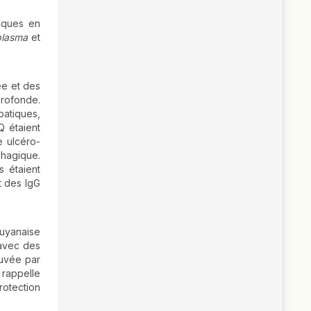
iques en
lasma
et
ée et des
profonde.
patiques,
Q étaient
e ulcéro-
phagique.
s étaient
t des IgG
uyanaise
 avec des
ouvée par
 rappelle
rotection