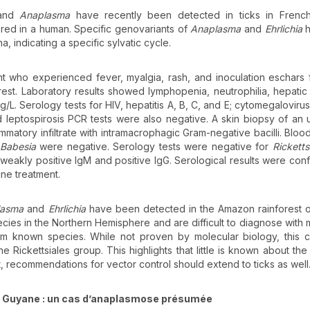
 and
Anaplasma
have recently been detected in ticks in French
ed in a human. Specific genovariants of
Anaplasma
and
Ehrlichia
h
, indicating a specific sylvatic cycle.
nt who experienced fever, myalgia, rash, and inoculation eschars 
rest. Laboratory results showed lymphopenia, neutrophilia, hepatic 
/L. Serology tests for HIV, hepatitis A, B, C, and E; cytomegalovirus;
leptospirosis PCR tests were also negative. A skin biopsy of an 
matory infiltrate with intramacrophagic Gram-negative bacilli. Bloo
Babesia
were negative. Serology tests were negative for
Ricketts
h weakly positive IgM and positive IgG. Serological results were con
ne treatment.
lasma
and
Ehrlichia
have been detected in the Amazon rainforest 
cies in the Northern Hemisphere and are difficult to diagnose with 
rom known species. While not proven by molecular biology, this
 Rickettsiales group. This highlights that little is known about the 
t, recommendations for vector control should extend to ticks as well
en Guyane
: un cas d’anaplasmose présumée