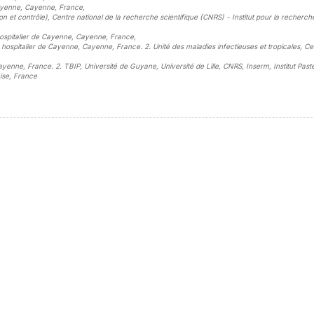
 Cayenne, Cayenne, France
,
 et contrôle), Centre national de la recherche scientifique (CNRS) - Institut pour la recherche
 hospitalier de Cayenne, Cayenne, France
,
 hospitalier de Cayenne, Cayenne, France. 2. Unité des maladies infectieuses et tropicales, Ce
enne, France. 2. TBIP, Université de Guyane, Université de Lille, CNRS, Inserm, Institut Pasteu
ise, France
sidebar##