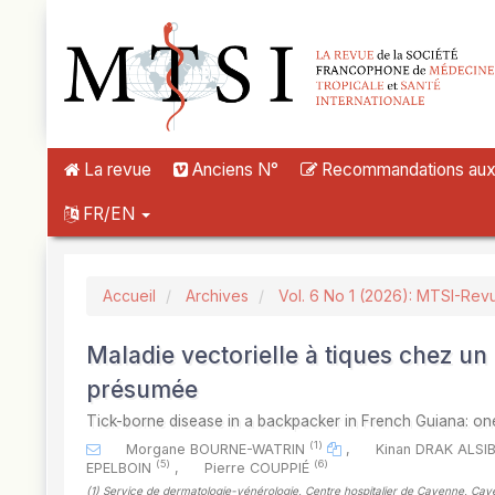
##plugins.themes.novelty.accessible_menu.label##
##plugins.themes.novelty.accessible_menu.main_navigation##
##plugins.themes.novelty.accessible_menu.main_content##
##plugins.themes.novelty.accessible_menu.sidebar##
La revue
Anciens N°
Recommandations aux a
FR/EN
Accueil
Archives
Vol. 6 No 1 (2026): MTSI-Rev
Maladie vectorielle à tiques chez 
présumée
Tick-borne disease in a backpacker in French Guiana: o
(1)
Morgane BOURNE-WATRIN
,
Kinan DRAK ALSI
(5)
(6)
EPELBOIN
,
Pierre COUPPIÉ
(1)
Service de dermatologie-vénérologie, Centre hospitalier de Cayenne, Ca