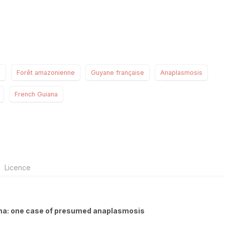
e
Forêt amazonienne
Guyane française
Anaplasmosis
French Guiana
Licence
ana: one case of presumed anaplasmosis