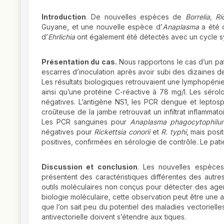
Introduction
. De nouvelles espèces de
Borrelia, R
Guyane, et une nouvelle espèce d’
Anaplasma
a été 
d’
Ehrlichia
ont également été détectés avec un cycle s
Présentation du cas.
Nous rapportons le cas d’un pat
escarres d’inoculation après avoir subi des dizaines
Les résultats biologiques retrouvaient une lymphopéni
ainsi qu’une protéine C-réactive à 78 mg/l. Les sérolo
négatives. L’antigène NS1, les PCR dengue et leptosp
croûteuse de la jambe retrouvait un infiltrat inflamm
Les PCR sanguines pour
Anaplasma phagocytophilum,
négatives pour
Rickettsia conorii
et
R. typhi
, mais posi
positives, confirmées en sérologie de contrôle. Le pati
Discussion et conclusion
. Les nouvelles espèces
présentent des caractéristiques différentes des autre
outils moléculaires non conçus pour détecter des ag
biologie moléculaire, cette observation peut être une 
que l’on sait peu du potentiel des maladies vectoriel
antivectorielle doivent s’étendre aux tiques.