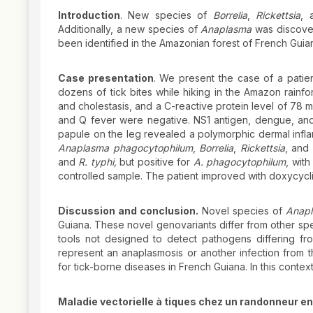
Introduction
. New species of
Borrelia
,
Rickettsia
,
Additionally, a new species of
Anaplasma
was discover
been identified in the Amazonian forest of French Guiana
Case presentation
. We present the case of a patie
dozens of tick bites while hiking in the Amazon rainfo
and cholestasis, and a C-reactive protein level of 78 mg
and Q fever were negative. NS1 antigen, dengue, and 
papule on the leg revealed a polymorphic dermal inflam
Anaplasma
phagocytophilum
,
Borrelia
,
Rickettsia
, and
and
R. typhi,
but positive for
A.
phagocytophilum
, wit
controlled sample. The patient improved with doxycycli
Discussion and conclusion.
Novel species of
Anap
Guiana. These novel genovariants differ from other spe
tools not designed to detect pathogens differing f
represent an anaplasmosis or another infection from the
for tick-borne diseases in French Guiana. In this contex
Maladie vectorielle à tiques chez un randonneur 