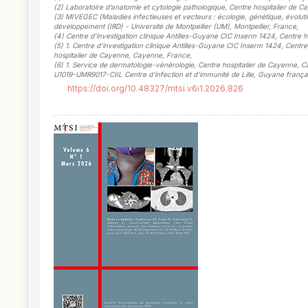
(2)
Laboratoire d’anatomie et cytologie pathologique, Centre hospitalier de
(3)
MIVEGEC (Maladies infectieuses et vecteurs : écologie, génétique, évolution
développement (IRD) - Université de Montpellier (UM), Montpellier, France
,
(4)
Centre d’investigation clinique Antilles-Guyane CIC Inserm 1424, Centre
(5)
1. Centre d’investigation clinique Antilles-Guyane CIC Inserm 1424, Centre
hospitalier de Cayenne, Cayenne, France
,
(6)
1. Service de dermatologie-vénérologie, Centre hospitalier de Cayenne, Cay
U1019-UMR9017-CIIL Centre d'infection et d'immunité de Lille, Guyane frança
https://doi.org/10.48327/mtsi.v6i1.2026.826
##plugins.themes.novelty.article.