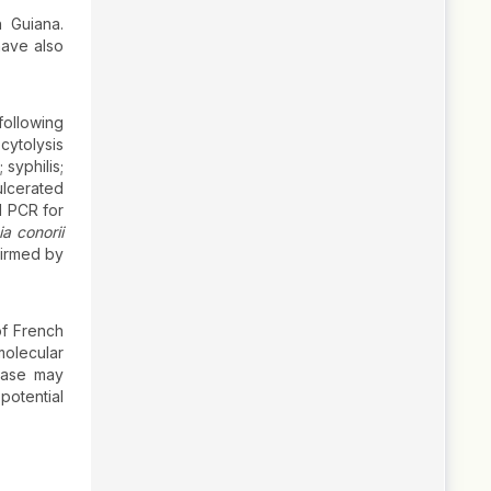
 Guiana.
ave also
following
cytolysis
 syphilis;
ulcerated
d PCR for
ia conorii
firmed by
of French
molecular
 case may
potential
.