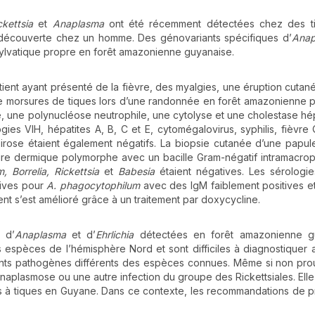
ickettsia
et
Anaplasma
ont été récemment détectées chez des t
découverte chez un homme. Des génovariants spécifiques d’
Anap
ylvatique propre en forêt amazonienne guyanaise.
ient ayant présenté de la fièvre, des myalgies, une éruption cutan
 de morsures de tiques lors d’une randonnée en forêt amazonienne 
e, une polynucléose neutrophile, une cytolyse et une cholestase hé
gies VIH, hépatites A, B, C et E, cytomégalovirus, syphilis, fièvre 
irose étaient également négatifs. La biopsie cutanée d’une papul
atoire dermique polymorphe avec un bacille Gram-négatif intramacro
 Borrelia, Rickettsia
et
Babesia
étaient négatives. Les sérologie
tives pour
A. phagocytophilum
avec des IgM faiblement positives e
ent s’est amélioré grâce à un traitement par doxycycline.
 d’
Anaplasma
et d’
Ehrlichia
détectées en forêt amazonienne g
s espèces de l’hémisphère Nord et sont difficiles à diagnostiquer
ents pathogènes différents des espèces connues. Même si non pr
anaplasmose ou une autre infection du groupe des Rickettsiales. Elle
les à tiques en Guyane. Dans ce contexte, les recommandations de p