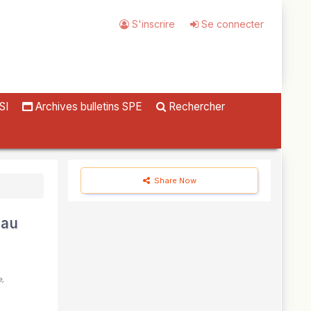
S'inscrire
Se connecter
SI
Archives bulletins SPE
Rechercher
Share Now
 au
e
,