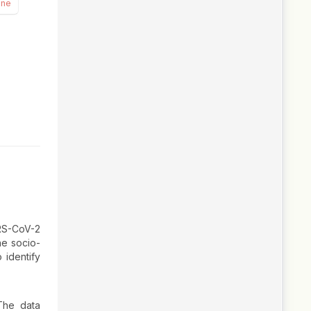
nne
RS-CoV-2
he socio-
 identify
 The data