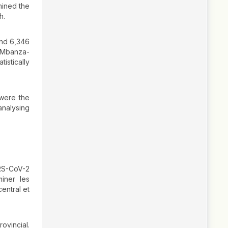
mined the
h.
and 6,346
d Mbanza-
istically
 were the
analysing
ARS-CoV-2
iner les
entral et
ovincial.