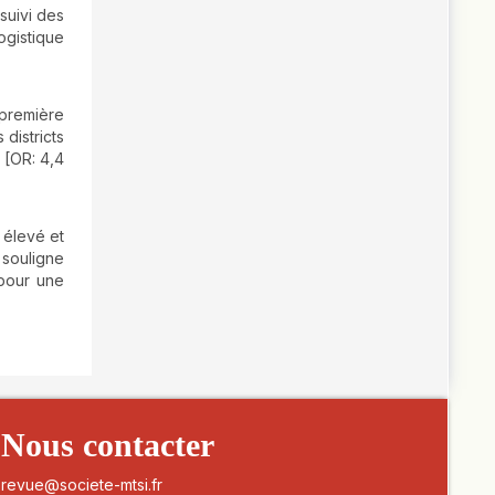
suivi des
ogistique
 première
districts
 [OR: 4,4
 élevé et
 souligne
 pour une
Nous contacter
revue@societe-mtsi.fr