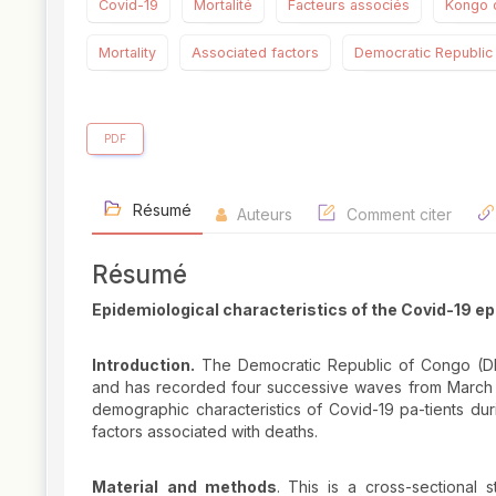
Covid-19
Mortalité
Facteurs associés
Kongo c
Mortality
Associated factors
Democratic Republic
PDF
Résumé
Auteurs
Comment citer
Résumé
Epidemiological characteristics of the Covid-19 
Introduction.
The Democratic Republic of Congo (DR
and has recorded four successive waves from March 2
demographic characteristics of Covid-19 pa-tients du
factors associated with deaths.
Material
and methods
. This is a cross-sectional 