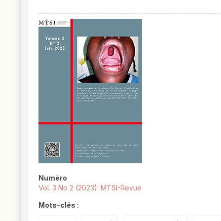
##plugins.themes.novelty.article.
Numéro
Vol. 3 No 2 (2023): MTSI-Revue
Mots-clés :