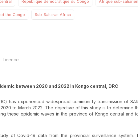
entral
République démocratique du Congo
Afrique sub-saharie
 of the Congo
Sub-Saharan Africa
Licence
epidemic between 2020 and 2022
in Kongo central, DRC
C) has experienced widespread communi-ty transmission of SA
020 to March 2022. The objective of this study is to determine t
ring these epidemic waves in the province of Kongo central and to
study of Covid-19 data from the provincial surveillance system.