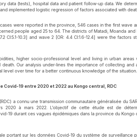
ory data (tests), hospital data and patient follow-up data. We deter
 and implemented logistic regression of factors associated with deat
 cases were reported in the province, 546 cases in the first wave 
oncerned people aged 25 to 64. The districts of Matadi, Moanda an
I:5.1-10.3] and wave 2 [OR: 4.4 CI:1.6-12.4] were the factors stat
bidities, higher socio-professional level and living in urban areas
 death. Our analysis under-lines the importance of collecting and 
l level over time for a better continuous knowledge of the situation.
de Covid-19 entre 2020 et 2022 au Kongo central, RDC
(RDC) a connu une transmission communautaire généralisée du S
s 2020 à mars 2022. L’objectif de cette étude est de déterm
vid-19 durant ces vagues épidémiques dans la province du Kongo c
rsale portant sur les données Covid-19 du système de surveillance pr