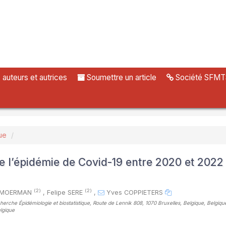
uteurs et autrices
Soumettre un article
Société SFMT
ue
e l’épidémie de Covid-19 entre 2020 et 2022
(2)
(2)
el MOERMAN
,
Felipe SERE
,
Yves COPPIETERS
cherche Épidémiologie et biostatistique, Route de Lennik 808, 1070 Bruxelles, Belgique, Belgiqu
lgique