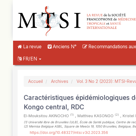
##plugins.themes.novelty.accessible_menu.label##
##plugins.themes.novelty.accessible_menu.main_navigation##
##plugins.themes.novelty.accessible_menu.main_content##
##plugins.themes.novelty.accessible_menu.sidebar##
La revue
Anciens N°
Recommandations aux a
FR/EN
Accueil
Archives
Vol. 3 No 2 (2023): MTSI-Rev
Caractéristiques épidémiologiques d
Kongo central, RDC
(1)
(2)
El-Mouksitou AKINOCHO
,
Matthieu KASONGO
,
Krist
(1)
Université libre de Bruxelles (ULB), École de Santé publique, Centre de re
(2)
Memisa Belgique ASBL, Square de Meeûs 19, 1050 Bruxelles, Belgique, Be
https://doi.org/10.48327/mtsi.v3i2.2023.356