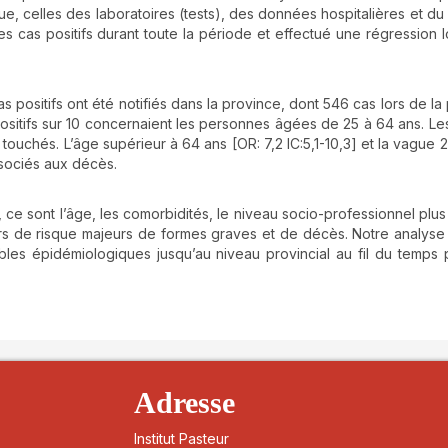
, celles des laboratoires (tests), des données hospitalières et du 
 cas positifs durant toute la période et effectué une régression l
 positifs ont été notifiés dans la province, dont 546 cas lors de la
sitifs sur 10 concernaient les personnes âgées de 25 à 64 ans. Les 
uchés. L’âge supérieur à 64 ans [OR: 7,2 IC:5,1-10,3] et la vague 2
associés aux décès.
 ce sont l’âge, les comorbidités, le niveau socio-professionnel plus
cteurs de risque majeurs de formes graves et de décès. Notre analyse
iables épidémiologiques jusqu’au niveau provincial au fil du temps
details##
Adresse
Institut Pasteur