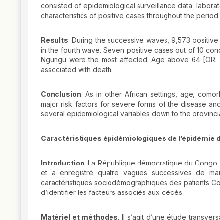
consisted of epidemiological surveillance data, laborat
characteristics of positive cases throughout the period
Results
. During the successive waves, 9,573 positive
in the fourth wave. Seven positive cases out of 10 c
Ngungu were the most affected. Age above 64 [OR: 7.2 C
associated with death.
Conclusion
. As in other African settings, age, comor
major risk factors for severe forms of the disease and
several epidemiological variables down to the provincia
Caractéristiques épidémiologiques de l’épidémie 
Introduction
. La République démocratique du Congo 
et a enregistré quatre vagues successives de mar
caractéristiques sociodémographiques des patients Co
d’identifier les facteurs associés aux décès.
Matériel et méthodes
. Il s’agit d’une étude transve