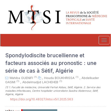
##plugins.themes.novelty.accessible_menu.label##
##plugins.themes.novelty.accessible_menu.main_navigation##
##plugins.themes.novelty.accessible_menu.main_content##
##plugins.themes.novelty.accessible_menu.sidebar##
Tog
navi
Spondylodiscite brucellienne et
facteurs associés au pronostic : une
série de cas à Sétif, Algérie
(1)
(1)
Wahiba GUENIFI
,
Houda BOUKHRISSA
,
Abdelkader
(1)
(1)
GASMI
,
Abdelmadjid LACHEHEB
(1)
1. Faculté de médecine, Université Ferhat Abbas, Sétif, Algérie. 2. Service des
maladies infectieuses, Centre hospitalier universitaire Saadna Abdennour, Sétif,
Algérie, Algérie
https://doi.org/10.48327/mtsi.v5i1.2025.563