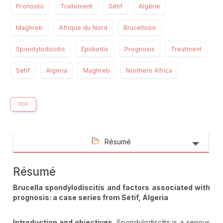
Pronostic
Traitement
Sétif
Algérie
Maghreb
Afrique du Nord
Brucellosis
Spondylodiscitis
Epiduritis
Prognosis
Treatment
Setif
Algeria
Maghreb
Northern Africa
PDF
Résumé
Résumé
Brucella spondylodiscitis and factors associated with
prognosis: a case series from Sétif, Algeria
Introduction
and objectives
. Spondylodiscitis is a serious