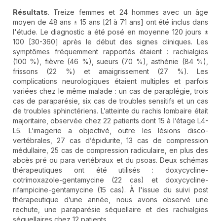
Résultats
. Treize femmes et 24 hommes avec un âge
moyen de 48 ans ± 15 ans [21 à 71 ans] ont été inclus dans
l'étude. Le diagnostic a été posé en moyenne 120 jours ±
100 [30-360] après le début des signes cliniques. Les
symptômes fréquemment rapportés étaient : rachialgies
(100 %), fièvre (46 %), sueurs (70 %), asthénie (84 %),
frissons (22 %) et amaigrissement (27 %). Les
complications neurologiques étaient multiples et parfois
variées chez le même malade : un cas de paraplégie, trois
cas de paraparésie, six cas de troubles sensitifs et un cas
de troubles sphinctériens. L’atteinte du rachis lombaire était
majoritaire, observée chez 22 patients dont 15 à l’étage L4-
L5. L’imagerie a objectivé, outre les lésions disco-
vertébrales, 27 cas d’épidurite, 13 cas de compression
médullaire, 25 cas de compression radiculaire, en plus des
abcès pré ou para vertébraux et du psoas. Deux schémas
thérapeutiques ont été utilisés : doxycycline-
cotrimoxazole-gentamycine (22 cas) et doxycycline-
rifampicine-gentamycine (15 cas). À l'issue du suivi post
thérapeutique d’une année, nous avons observé une
rechute, une paraparésie séquellaire et des rachialgies
séquellaires chez 12 patients.