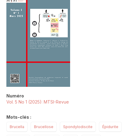
##plugins.themes.novelty.article.sideb
Numéro
Vol. 5 No 1 (2025): MTSI-Revue
Mots-clés :
Brucella
Brucellose
Spondylodiscite
Épidurite