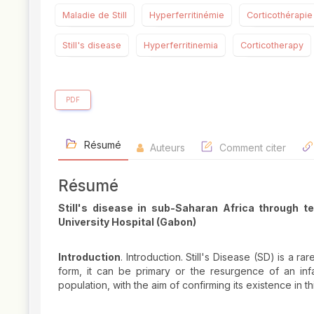
Maladie de Still
Hyperferritinémie
Corticothérapie
Still's disease
Hyperferritinemia
Corticotherapy
PDF
Résumé
Auteurs
Comment citer
Résumé
Still's disease in sub-Saharan Africa through t
University Hospital (Gabon)
Introduction
. Introduction. Still's Disease (SD) is a r
form, it can be primary or the resurgence of an inf
population, with the aim of confirming its existence in th