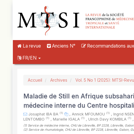
##plugins.themes.novelty.accessible_menu.label##
##plugins.themes.novelty.accessible_menu.main_navigation##
##plugins.themes.novelty.accessible_menu.main_content##
##plugins.themes.novelty.accessible_menu.sidebar##
La revue
Anciens N°
Recommandations aux a
FR/EN
Accueil
Archives
Vol. 5 No 1 (2025): MTSI-Rev
Maladie de Still en Afrique subsahar
médecine interne du Centre hospitali
(1)
(1)
Josaphat IBA BA
,
Annick MFOUMOU
,
Ingrid NS
(1)
(1)
(1)
LENTOMBO
,
Marielle IGALA
,
Ulrich Davy KOMBILA
,
(1)
Service de médecine interne, CHU de Libreville, BP 2228, Libreville, Gab
(2)
Service de rhumatologie, CHU de Libreville, BP 2228, Libreville, Gabon, 