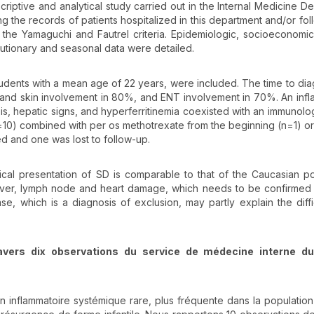
criptive and analytical study carried out in the Internal Medicine D
sing the records of patients hospitalized in this department and/or fo
d the Yamaguchi and Fautrel criteria. Epidemiologic, socioeconomic, 
lutionary and seasonal data were detailed.
udents with a mean age of 22 years, were included. The time to dia
t and skin involvement in 80%, and ENT involvement in 70%. An inf
s, hepatic signs, and hyperferritinemia coexisted with an immunolo
=10) combined with per os methotrexate from the beginning (n=1) or
ed and one was lost to follow-up.
gical presentation of SD is comparable to that of the Caucasian po
 liver, lymph node and heart damage, which needs to be confirmed
se, which is a diagnosis of exclusion, may partly explain the diffic
ravers dix observations du service de médecine interne d
on inflammatoire systémique rare, plus fréquente dans la population i