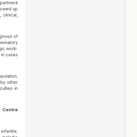
epartment
llowed up
clinical,
gnosis of
lammatory
gic work-
 in cases
pulation.
 by other
ulties in
u Centre
nfantile.