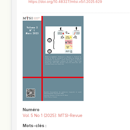
https://doi.org/10.48327/mtsi.v5i1.2025.629
##plugins.themes.novelty.article.
Numéro
Vol. 5 No 1 (2025): MTSI-Revue
Mots-clés :