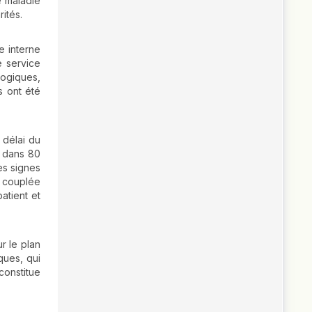
e maladie
ités.
e interne
e service
logiques,
s ont été
 délai du
e dans 80
es signes
) couplée
atient et
r le plan
ques, qui
constitue