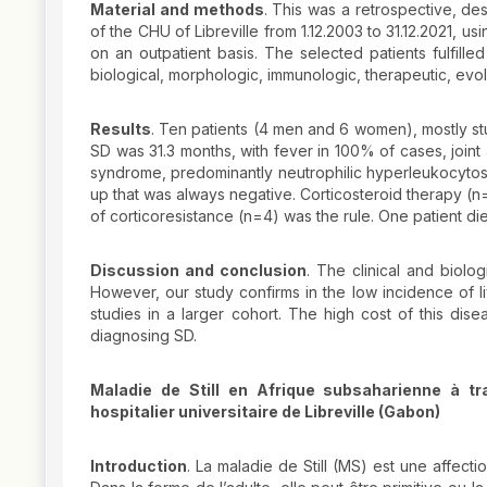
Material and methods
. This was a retrospective, des
of the CHU of Libreville from 1.12.2003 to 31.12.2021, u
on an outpatient basis. The selected patients fulfille
biological, morphologic, immunologic, therapeutic, evo
Results
. Ten patients (4 men and 6 women), mostly st
SD was 31.3 months, with fever in 100% of cases, join
syndrome, predominantly neutrophilic hyperleukocytosi
up that was always negative. Corticosteroid therapy (n
of corticoresistance (n=4) was the rule. One patient di
Discussion and conclusion
. The clinical and biolo
However, our study confirms in the low incidence of
studies in a larger cohort. The high cost of this disea
diagnosing SD.
Maladie de Still en Afrique subsaharienne à t
hospitalier universitaire de Libreville (Gabon)
Introduction
. La maladie de Still (MS) est une affecti