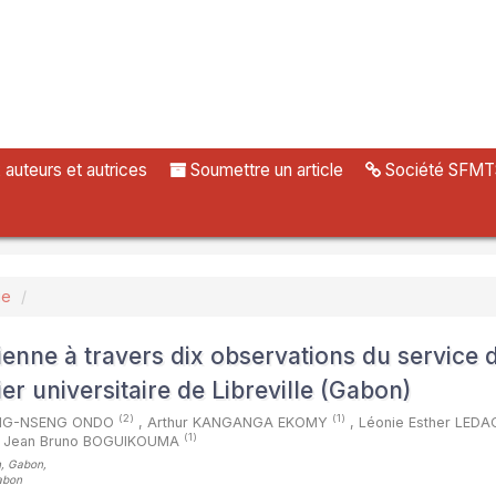
uteurs et autrices
Soumettre un article
Société SFMT
ue
ienne à travers dix observations du service 
er universitaire de Libreville (Gabon)
(2)
(1)
ENG-NSENG ONDO
,
Arthur KANGANGA EKOMY
,
Léonie Esther LED
(1)
Jean Bruno BOGUIKOUMA
on, Gabon
,
Gabon