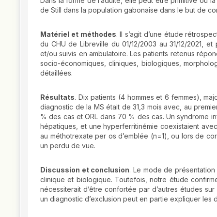
Dans la forme de l’adulte, elle peut être primitive ou
de Still dans la population gabonaise dans le but de co
Matériel et méthodes
. Il s’agit d’une étude rétrosp
du CHU de Libreville du 01/12/2003 au 31/12/2021, et 
et/ou suivis en ambulatoire. Les patients retenus répo
socio-économiques, cliniques, biologiques, morpholog
détaillées.
Résultats
. Dix patients (4 hommes et 6 femmes), majo
diagnostic de la MS était de 31,3 mois avec, au premier
% des cas et ORL dans 70 % des cas. Un syndrome inf
hépatiques, et une hyperferritinémie coexistaient avec
au méthotrexate per os d’emblée (n=1), ou lors de cort
un perdu de vue.
Discussion et conclusion
. Le mode de présentation 
clinique et biologique. Toutefois, notre étude confirm
nécessiterait d’être confortée par d’autres études sur
un diagnostic d’exclusion peut en partie expliquer les d