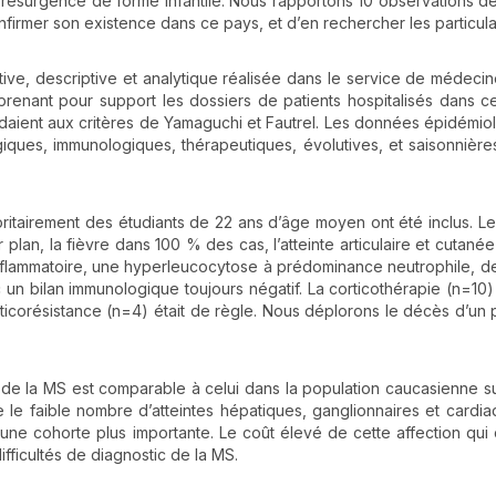
 la résurgence de forme infantile. Nous rapportons 10 observations d
nfirmer son existence dans ce pays, et d’en rechercher les particular
ective, descriptive et analytique réalisée dans le service de médecin
prenant pour support les dossiers de patients hospitalisés dans c
ndaient aux critères de Yamaguchi et Fautrel. Les données épidémio
iques, immunologiques, thérapeutiques, évolutives, et saisonnière
ritairement des étudiants de 22 ans d’âge moyen ont été inclus. Le
 plan, la fièvre dans 100 % des cas, l’atteinte articulaire et cutané
lammatoire, une hyperleucocytose à prédominance neutrophile, d
 un bilan immunologique toujours négatif. La corticothérapie (n=10
icorésistance (n=4) était de règle. Nous déplorons le décès d’un p
de la MS est comparable à celui dans la population caucasienne su
e le faible nombre d’atteintes hépatiques, ganglionnaires et cardia
 une cohorte plus importante. Le coût élevé de cette affection qui 
ifficultés de diagnostic de la MS.