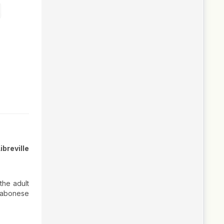
breville
 the adult
 Gabonese