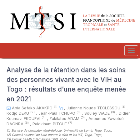
##plugins.themes.novelty.accessible_menu.label##
##plugins.themes.novelty.accessible_menu.main_navigation##
##plugins.themes.novelty.accessible_menu.main_content##
##plugins.themes.novelty.accessible_menu.sidebar##
Tog
navi
Analyse de la rétention dans les soins
des personnes vivant avec le VIH au
Togo : résultats d’une enquête menée
en 2021
(1)
(1)
Abla Sefako AKAKPO
,
Julienne Noude TECLESSOU
,
(2)
(3)
(3)
Kodjo DEKU
,
Jean-Paul TCHUPO
,
Souley WADE
,
Didier
(4)
(5)
Koumavi EKOUEVI
,
Zakilatou ADAM
,
Anoumou Yawotsè
(6)
(7)
DAGNRA
,
Palokinam PITCHÉ
(1)
Service de dermato-vénéréologie, Université de Lomé, Togo, Togo
,
(2)
Conseil national de lutte contre le sida et les IST, Togo, Togo
,
(3)
Family health International 360, Togo
,