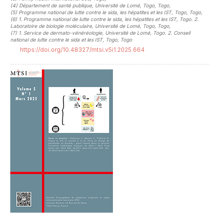
(4)
Département de santé publique, Université de Lomé, Togo, Togo
,
(5)
Programme national de lutte contre le sida, les hépatites et les IST, Togo, Togo
,
(6)
1. Programme national de lutte contre le sida, les hépatites et les IST, Togo. 2.
Laboratoire de biologie moléculaire, Université de Lomé, Togo, Togo
,
(7)
1. Service de dermato-vénéréologie, Université de Lomé, Togo. 2. Conseil
national de lutte contre le sida et les IST, Togo, Togo
https://doi.org/10.48327/mtsi.v5i1.2025.664
##plugins.themes.novelty.article.sideb