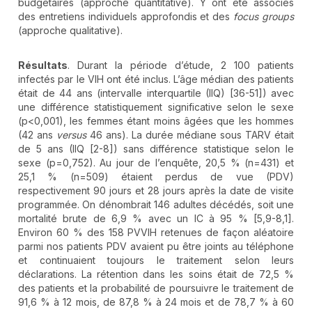
budgétaires (approche quantitative). Y ont été associés
des entretiens individuels approfondis et des
focus groups
(approche qualitative).
Résultats
. Durant la période d’étude, 2 100 patients
infectés par le VIH ont été inclus. L’âge médian des patients
était de 44 ans (intervalle interquartile (IIQ) [36-51]) avec
une différence statistiquement significative selon le sexe
(p<0,001), les femmes étant moins âgées que les hommes
(42 ans
versus
46 ans). La durée médiane sous TARV était
de 5 ans (IIQ [2-8]) sans différence statistique selon le
sexe (p=0,752). Au jour de l’enquête, 20,5 % (n=431) et
25,1 % (n=509) étaient perdus de vue (PDV)
respectivement 90 jours et 28 jours après la date de visite
programmée. On dénombrait 146 adultes décédés, soit une
mortalité brute de 6,9 % avec un IC à 95 % [5,9-8,1].
Environ 60 % des 158 PVVIH retenues de façon aléatoire
parmi nos patients PDV avaient pu être joints au téléphone
et continuaient toujours le traitement selon leurs
déclarations. La rétention dans les soins était de 72,5 %
des patients et la probabilité de poursuivre le traitement de
91,6 % à 12 mois, de 87,8 % à 24 mois et de 78,7 % à 60