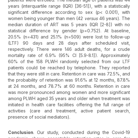
years (interquartile range (IQR) [36-51]), with a statistically
significant difference according to sex (p< 0.001), with
women being younger than men (42
versus
46 years). The
median duration of ART was 5 years (IQR [2-8]) with no
statistical difference by gender (p=0.752). At baseline,
20.5% (n=431) and 25.1% (n=509) were lost to follow-up
(LTF) 90 days and 28 days after scheduled visit,
respectively. There were 146 adult deaths, for a crude
mortality rate of 6.9% (95% CI [5.9-8.1]). Approximately
60% of the 158 PLWH randomly selected from our LTF
patients could be reached by telephone. They reported
that they were still in care. Retention in care was 72.5%, and
the probability of retention was 91.6% at 12 months, 87.8%
at 24 months, and 78.7% at 60 months. Retention in care
was more pronounced among women and more significant
among PLWH aged 35 years and older when treatment was
initiated in health care facilities offering the full range of
activities (care and treatment, active patient search,
presence of social mediators).
Conclusion
. Our study, conducted during the Covid-19