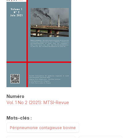
##plugins.themes.novelty.article.sideb
Numéro
Vol. 1 No 2 (2021): MTSI-Revue
Mots-clés :
Péripneumonie contagieuse bovine