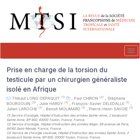
##plugins.themes.novelty.accessible_menu.label##
##plugins.themes.novelty.accessible_menu.main_navigation##
##plugins.themes.novelty.accessible_menu.main_content##
##plugins.themes.novelty.accessible_menu.sidebar##
Tog
navi
Prise en charge de la torsion du
testicule par un chirurgien généraliste
isolé en Afrique
(1)
(2)
Thibaut LONG-DEPAQUIT
,
Paul CHIRON
,
Stéphane
(3)
(1)
(1)
BOURGOUIN
,
Julie HARDY
,
François-Xavier DELEDALLE
,
(1)
(1)
(1)
Julien LAROCHE
,
Benoit MOLIMARD
,
Pierre-Henri SAVOIE
(1)
Service d’urologie, Hôpital d’instruction des armées Sainte-Anne, 2 boulevard
Sainte Anne, BP 600, 83000 Toulon, France, France
,
(2)
Service d’urologie, Hôpital d’instruction des armées Bégin, 69 avenue de Paris,
94160 Saint-Mandé, France, France
,
(3)
Service de chirurgie viscérale, Hôpital d’instruction des armées Sainte-Anne, 2
boulevard Sainte Anne, BP 600, 83000 Toulon, France, France