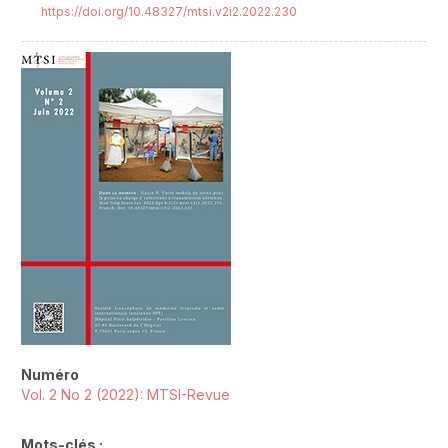
https://doi.org/10.48327/mtsi.v2i2.2022.230
##plugins.themes.novelty.article.sideb
Numéro
Vol. 2 No 2 (2022): MTSI-Revue
Mots-clés :